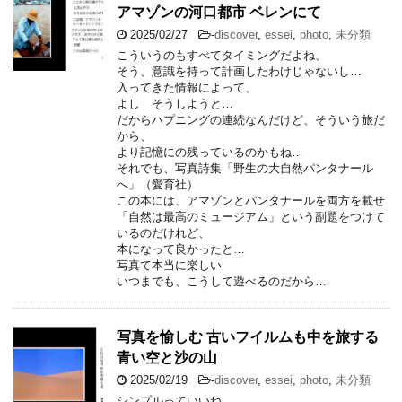
アマゾンの河口都市 ベレンにて
2025/02/27
-
discover
,
essei
,
photo
,
未分類
こういうのもすべてタイミングだよね、
そう、意識を持って計画したわけじゃないし…
入ってきた情報によって、
よし そうしようと…
だからハプニングの連続なんだけど、そういう旅だ
から、
より記憶にの残っているのかもね…
それでも、写真詩集「野生の大自然パンタナール
へ」（愛育社）
この本には、アマゾンとパンタナールを両方を載せ
「自然は最高のミュージアム」という副題をつけて
いるのだけれど、
本になって良かったと…
写真て本当に楽しい
いつまでも、こうして遊べるのだから…
写真を愉しむ 古いフイルムも中を旅する
青い空と沙の山
2025/02/19
-
discover
,
essei
,
photo
,
未分類
シンプルっていいね