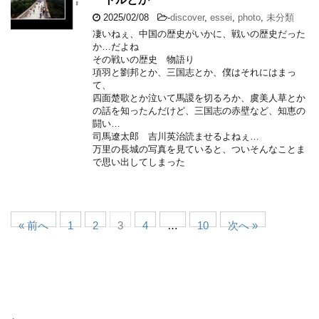
2025/02/08
-
discover
,
essei
,
photo
,
未分類
凄いねぇ、中国の歴史がいかに、戦いの歴史だった
か…だよね
その戦いの歴史 物語り
項羽と劉邦とか、三国志とか、僕はそれにはまっ
て、
四面楚歌とか泣いて馬謖を切るろか、虞美人草とか
の話を知ったんだけど、三国志の赤壁など、知恵の
闘い…
司馬遼太郎 吉川英治読ませるよねぇ…
万里の長城の写真を見ていると、ついそんなことま
で思い出してしまった
« 前へ
1
2
3
4
…
10
次へ »