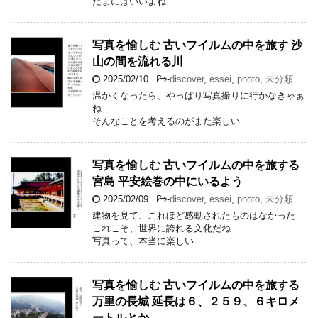
たまにはいいよね…
写真を愉しむ 古いフイルムの中を旅す 沙
山の間を流れる川
2025/02/10
-
discover
,
essei
,
photo
,
未分類
温かくなったら、やっぱり写真撮りに行かなきゃぁ
ね…
そんなことを考えるのがまた楽しい…
写真を愉しむ 古いフイルムの中を旅する
宮島 平安絵巻の中にいるよう
2025/02/09
-
discover
,
essei
,
photo
,
未分類
建物を見て、これほど感動されたものはなかった
これこそ、世界に誇れる文化だね…
写真って、本当に楽しい
写真を愉しむ 古いフイルムの中を旅する
万里の長城 延長は６、２５９、６キロメ
ートルとか