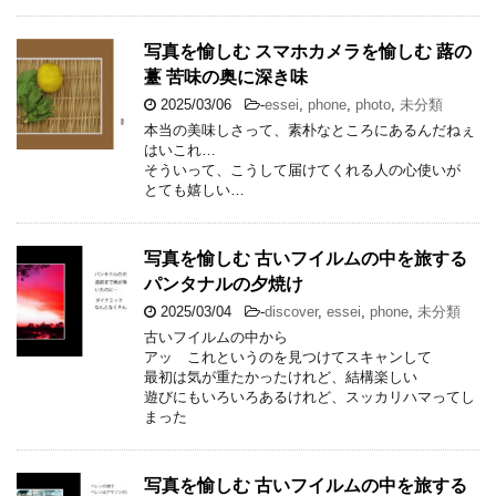
写真を愉しむ スマホカメラを愉しむ 蕗の
薹 苦味の奥に深き味
2025/03/06
-
essei
,
phone
,
photo
,
未分類
本当の美味しさって、素朴なところにあるんだねぇ
はいこれ…
そういって、こうして届けてくれる人の心使いが
とても嬉しい…
写真を愉しむ 古いフイルムの中を旅する
パンタナルの夕焼け
2025/03/04
-
discover
,
essei
,
phone
,
未分類
古いフイルムの中から
アッ これというのを見つけてスキャンして
最初は気が重たかったけれど、結構楽しい
遊びにもいろいろあるけれど、スッカリハマってし
まった
写真を愉しむ 古いフイルムの中を旅する