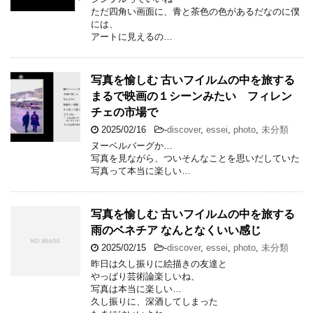
ただ四角い画面に、青と茶色の色があるだなのに僕
には、
アートに見えるの…
写真を愉しむ 古いフイルムの中を旅する
まるで映画の１シーンみたい フィレン
チェの市場で
2025/02/16
-
discover
,
essei
,
photo
,
未分類
ヌーベルバーグか…
写真を見ながら、ついそんなことを思いだしていた
写真って本当に楽しい…
写真を愉しむ 古いフイルムの中を旅する
雨のベネチア なんとなくいい感じ
2025/02/15
-
discover
,
essei
,
photo
,
未分類
昨日は久し振りに絵描きの友達と
やっぱり芸術論楽しいね、
写真は本当に楽しい…
久し振りに、深酒してしまった