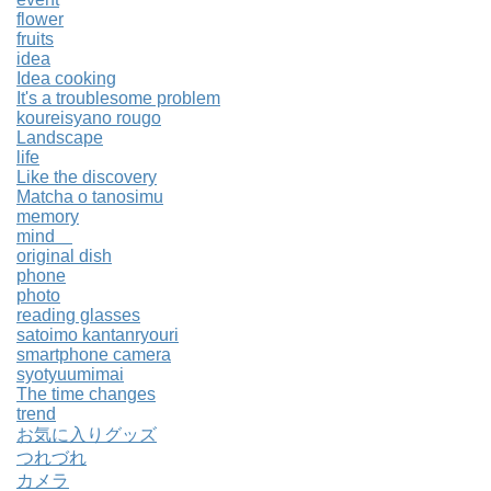
flower
fruits
idea
Idea cooking
It's a troublesome problem
koureisyano rougo
Landscape
life
Like the discovery
Matcha o tanosimu
memory
mind
original dish
phone
photo
reading glasses
satoimo kantanryouri
smartphone camera
syotyuumimai
The time changes
trend
お気に入りグッズ
つれづれ
カメラ