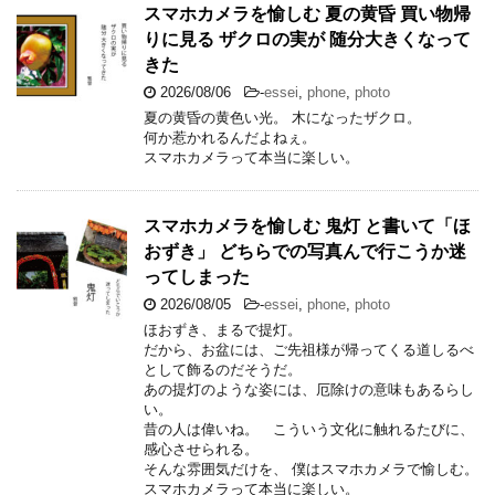
スマホカメラを愉しむ 夏の黄昏 買い物帰
りに見る ザクロの実が 随分大きくなって
きた
2026/08/06
-
essei
,
phone
,
photo
夏の黄昏の黄色い光。 木になったザクロ。
何か惹かれるんだよねぇ。
スマホカメラって本当に楽しい。
スマホカメラを愉しむ 鬼灯 と書いて「ほ
おずき」 どちらでの写真んで行こうか迷
ってしまった
2026/08/05
-
essei
,
phone
,
photo
ほおずき、まるで提灯。
だから、お盆には、ご先祖様が帰ってくる道しるべ
として飾るのだそうだ。
あの提灯のような姿には、厄除けの意味もあるらし
い。
昔の人は偉いね。 こういう文化に触れるたびに、
感心させられる。
そんな雰囲気だけを、 僕はスマホカメラで愉しむ。
スマホカメラって本当に楽しい。