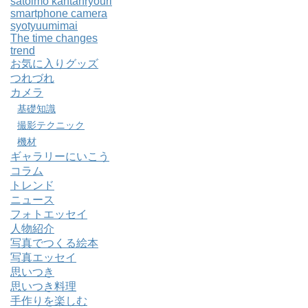
satoimo kantanryouri
smartphone camera
syotyuumimai
The time changes
trend
お気に入りグッズ
つれづれ
カメラ
基礎知識
撮影テクニック
機材
ギャラリーにいこう
コラム
トレンド
ニュース
フォトエッセイ
人物紹介
写真でつくる絵本
写真エッセイ
思いつき
思いつき料理
手作りを楽しむ