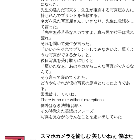
になった。
先生の選んだ写真を、先生が推薦する写真屋さんに
持ち込んでプリントを依頼する。
ネガを見た写真屋さん、いきなり、先生に電話をし
て言った。
「先生無茶苦茶なネガですよ。真っ黒で粒子は荒れ
荒れ」
それを聞いて先生が言った。
「いいからそれでプリントしてみなさいよ。驚くよ
うな写真ができるから」と。
後日写真を受け取りに行くと
「驚いたなぁ、あのネガからこんな写真ができるな
んて」
そう言って褒めてくれた。
どうやらそれが僕の写真の原点となったようであ
る。
常識破り、 いいね。
There is no rule without exceptions
例外はなき法則は無い.
その時覚えた英語のフレーズ.
写真を見ながらそんなことを思い出していた.
スマホカメラを愉しむ 美しいねぇ 僕はた