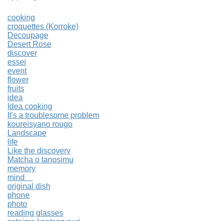
cooking
croquettes (Korroke)
Decoupage
Desert Rose
discover
essei
event
flower
fruits
idea
Idea cooking
It's a troublesome problem
koureisyano rougo
Landscape
life
Like the discovery
Matcha o tanosimu
memory
mind
original dish
phone
photo
reading glasses