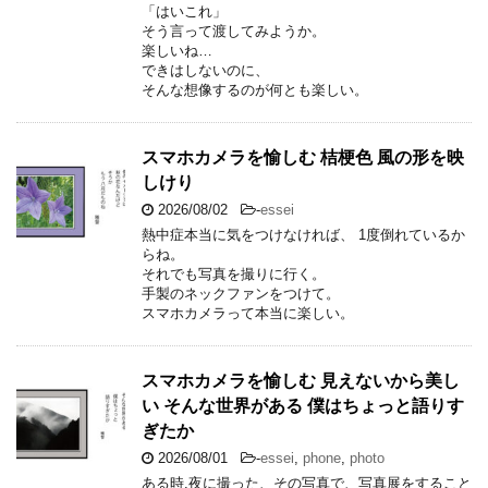
「はいこれ」
そう言って渡してみようか。
楽しいね…
できはしないのに、
そんな想像するのが何とも楽しい。
スマホカメラを愉しむ 桔梗色 風の形を映
しけり
2026/08/02
-
essei
熱中症本当に気をつけなければ、 1度倒れているか
らね。
それでも写真を撮りに行く。
手製のネックファンをつけて。
スマホカメラって本当に楽しい。
スマホカメラを愉しむ 見えないから美し
い そんな世界がある 僕はちょっと語りす
ぎたか
2026/08/01
-
essei
,
phone
,
photo
ある時,夜に撮った、その写真で、写真展をすること