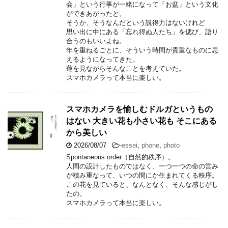
会」という行事が一緒になって「お盆」という文化
ができあがったと。
そうか、そうなんだという説得力はないけれど
思い出に中にある「忘れ得ぬ人たち」を偲び、語り
合うのもいいよね。
年を重ねるごとに、そういう時間が貴重なものに思
えるようになってきた。
蓮を見ながらそんなことを考えていた。
スマホカメラって本当に楽しい。
スマホカメラを愉しむドルガというもの
はない 大きい花も小さい花も そこにある
から美しい
2026/08/07
-
essei
,
phone
,
photo
Spontaneous order（自然的秩序）。
人間の設計したものではなく、一つ一つの命の営み
が積み重なって、いつの間にか生まれてくる秩序。
この花を見ていると、なんとなく、そんな感じがし
たの。
スマホカメラって本当に楽しい。