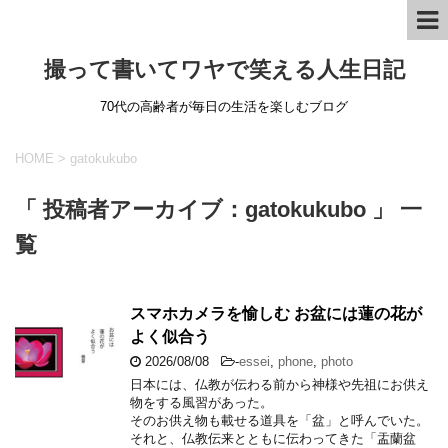
撮って書いてワヤで笑える人生日記
70代の高齢者が毎日の生活を楽しむブログ
HOME
>
gatokukubo
「 投稿者アーカイブ：gatokukubo 」 一
覧
スマホカメラを愉しむ お盆には蓮の花が
よく似合う
2026/08/08
-
essei
,
phone
,
photo
日本には、仏教が伝わる前から神様や先祖にお供え
物をする風習があった。
そのお供え物も載せる道具を「盆」と呼んでいた。
それと、仏教伝来とともに伝わってきた「盂蘭盆