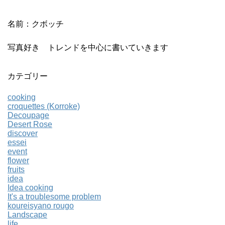
名前：クボッチ
写真好き トレンドを中心に書いていきます
カテゴリー
cooking
croquettes (Korroke)
Decoupage
Desert Rose
discover
essei
event
flower
fruits
idea
Idea cooking
It's a troublesome problem
koureisyano rougo
Landscape
life