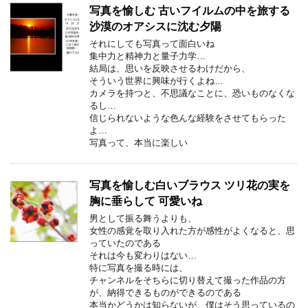
写真を愉しむ 古いフイルムの中を旅する
沙漠のオアシスに沈む夕陽
それにしても写真って面白いね
集中力と精神力と量子力学…
結局は、思いを反映させるわけだから、
そういう世界に興味が行くよね…
カメラを持つと、不思議なことに、恐いものなくな
るし…
信じられないような色んな経験をさせてもらった
よ…
写真って、本当に楽しい
写真を愉しむ白いブラウス ツリ花の実を
胸に垂らして 可愛いね
男として振る舞うよりも、
女性の感覚を取り入れた方が感性がよくなると、思
っていたのである
それは今も変わりはない…
特に写真を撮る時には、
チャンネルをそちらに切り替えて撮った作品の方
が、納得できるものができるのである
本当かどうかは知らないが、僕はそう思っているの