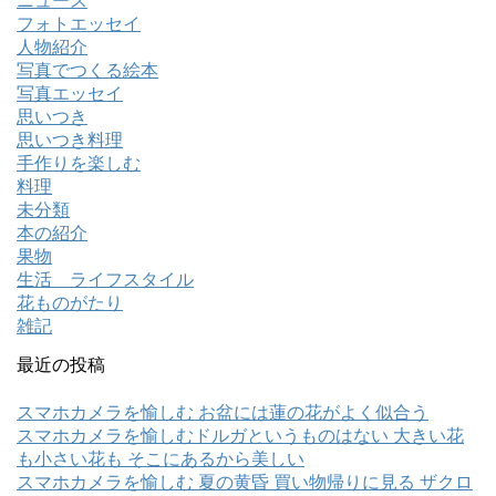
ニュース
フォトエッセイ
人物紹介
写真でつくる絵本
写真エッセイ
思いつき
思いつき料理
手作りを楽しむ
料理
未分類
本の紹介
果物
生活 ライフスタイル
花ものがたり
雑記
最近の投稿
スマホカメラを愉しむ お盆には蓮の花がよく似合う
スマホカメラを愉しむドルガというものはない 大きい花
も小さい花も そこにあるから美しい
スマホカメラを愉しむ 夏の黄昏 買い物帰りに見る ザクロ