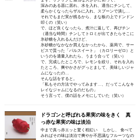
深みのある器に居れ、水を入れ、適当にチンして、
柔らかくなったらザルに入れ、スプーンで潰し…
それでもまだ実が残るから、まな板の上でドンドン
叩くの（笑い）
で、ほど良くなったら、煮汁に返して、再びチン
（適当な時間）チンしてトロミが出てきたらそこに
氷砂糖を入れるんだけど、
氷砂糖がなかなか買えなかったから、薬局で、サー
ビスで貰った「パルスイート」（カロリーゼロ）と
いうのを適量入れたら、うまう合って（笑い）
で、完成したところで、レモンを絞り、それを入れ
たところ、爽やかさがグっとまして、美味しいジャ
ムになったの…
そんな話をすると。
「私もその方法でやってみます…、だってこんなキ
レイなジャムになるのだもの」
そう言って、僕の話をメモにしていた（笑い）
ドラゴンと呼ばれる果実の味をきく 真
っ赤な果実の味は淡泊
中まで真っ赤エッと驚く程紅い しかし、 食べて
みればその味は淡泊で爽やか不思議なフルーツなの