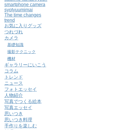
smartphone camera
syotyuumimai
The time changes
trend
お気に入りグッズ
つれづれ
カメラ
基礎知識
撮影テクニック
機材
ギャラリーにいこう
コラム
トレンド
ニュース
フォトエッセイ
人物紹介
写真でつくる絵本
写真エッセイ
思いつき
思いつき料理
手作りを楽しむ