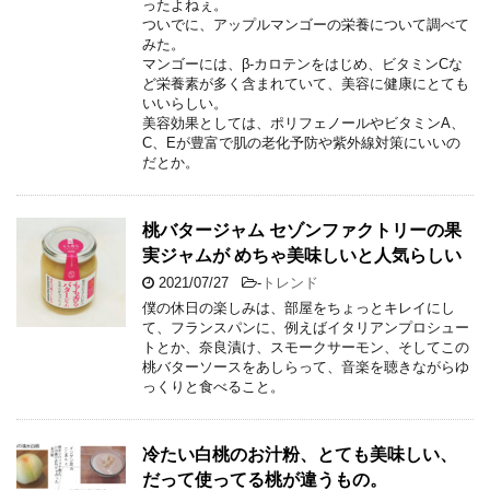
ったよねぇ。
ついでに、アップルマンゴーの栄養について調べて
みた。
マンゴーには、β-カロテンをはじめ、ビタミンCな
ど栄養素が多く含まれていて、美容に健康にとても
いいらしい。
美容効果としては、ポリフェノールやビタミンA、
C、Eが豊富で肌の老化予防や紫外線対策にいいの
だとか。
桃バタージャム セゾンファクトリーの果
実ジャムが めちゃ美味しいと人気らしい
2021/07/27
-
トレンド
僕の休日の楽しみは、部屋をちょっとキレイにし
て、フランスパンに、例えばイタリアンプロシュー
トとか、奈良漬け、スモークサーモン、そしてこの
桃バターソースをあしらって、音楽を聴きながらゆ
っくりと食べること。
冷たい白桃のお汁粉、とても美味しい、
だって使ってる桃が違うもの。