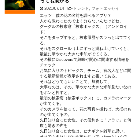
っても助かる
2021/07/14
-
トレンド
,
フォトエッセイ
エッツ 僕の花の名前を調べるアプリ？
人から教わったのでよく分らないんだけどね、
グーグルの検索窓「検索ボックス」（アンドロイ
ド）
そこをタップすると、検索履歴がズラっと出ててく
る。
それをスクロール（上にずっと跳ね上げていくと、
最後に華やかな大きな米印がでてくる。
その横にDiscoversで興味や関心に関連する情報を
チエック
お気に入りのトピックス、チーム、有名人などに関
する最新情報が表示されますと書いてある。
それはどうでもいいことで、無視して、
大事なのは、その、華やかな大きな米印見たいなの
をポンと押すと、
最初の検索窓（検索ボックス）に、カメラのマーク
が出てくる。
そのカメラを使って、花の写真を撮れば、大抵のも
のが出てくるの。
先日知り合った女性、その便利さに「アラッ」と何
度も驚きの声を
先日知り合った女性は、ヒナギクを雑草と思い、
それでもきれいだから抜かないでいた━というの