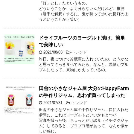
「灯」とし」たというもの。
どういうことか、よく分らないんだけれど、推測
（勝手な解釈）するに、鬼が持って歩いた提灯のよ
うということか（笑い）
ドライフルーツのヨーグルト漬け、簡単
で美味しい
2021/08/03
-
トレンド
昨日、夜につけて冷蔵庫に入れていたの、どうかな
と思ってさっき食べてみたら、なんと、果物がプル
プルになって、果物にかえっているの。
田舎の小さなジャム屋 大分のHappyFarm
の手作りジャム、思わず買ってしまった
2021/07/31
-
トレンド
田舎の小さなジャム屋の手作りジャム、口に入れた
瞬間に、これはヨーグルトといいかもとつい
写真を撮った後、ちょっとだけ試食（イチジクジャ
ム）してみると、ブヨブヨ感があって、なんか懐か
しい感じ。