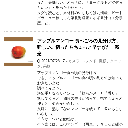
うん、美味しい、とっさに、「ヨーグルトと混ぜる
といい」と思ったのだった。
タグを読むと、原材料のいちじくは九州産、ビート
グラニュー糖（てん菜北海道産）ゆず果汁（大分県
産）と。
アップルマンゴー 食べごろの見分け方、
難しい。切ったらちょっと早すぎた、残
念
2021/07/28
-
カメラ
,
トレンド
,
撮影テクニッ
ク
,
果物
アップルマンゴー食べ頃の見分け方
でも、アップルマンゴーの食べ頃の見方位は知って
おきたいよね
調べてみよう。
決め手となるサインは、「軟らかさ」と「香り」
熟してくると、独特の香りが漂って、指でちょっと
押すと、柔らかいらしい。
反対に、熟してないマンゴーは硬くて、匂いもしな
いらしい。
そうか、匂いと触感か。
そう言えば、このマンゴー（写真）、ちょっと硬か