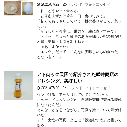
2021/07/22
-
トレンド
,
フォトエッセイ
これ、どうやって食べるの、
「とりあえずお汁粉を一口、食べてみて」
「甘くてあっさりしていて、桃の香りがして、美味
しい」
「そうしたら今度は、果肉を一緒に食べてみて」
「オオッ ちょっと酸味のある美味しい桃の味がひ
と際、美味さを引き出すねぇ」
「ああ、よかった」
「エッツ、だって、こんなに美味しいもの食べたこ
とないもの…」
アド街ック天国で紹介された武井商店の
ドレシング、美味しい
2021/07/20
-
トレンド
,
フォトエッセイ
ウンいける、アッサリしていてとてもいい。
「ヘー ドレッシングが、自動販売機で売れる時代
になったんだ」
そんなことを思いながら、写真を撮っていて気が付
いた。
そう、女性の写真。よこに「鉄道むすめ」と書いて
ある。