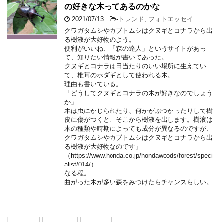
の好きな木ってあるのかな
2021/07/13
-
トレンド
,
フォトエッセイ
クワガタムシやカブトムシはクヌギとコナラから出
る樹液が大好物のよう。
便利がいいね、「森の達人」というサイトがあっ
て、知りたい情報が書いてあった。
クヌギとコナラは日当たりのいい場所に生えてい
て、椎茸のホダギとして使われる木。
理由も書いている。
「どうしてクヌギとコナラの木が好きなのでしょう
か」
木は虫にかじられたり、何かがぶつかったりして樹
皮に傷がつくと、そこから樹液を出します。樹液は
木の種類や時期によっても成分が異なるのですが、
クワガタムシやカブトムシはクヌギとコナラから出
る樹液が大好物なのです」
（https://www.honda.co.jp/hondawoods/forest/speci
alist/014/）
なる程。
曲がった木が多い森をみつけたらチャンスらしい。