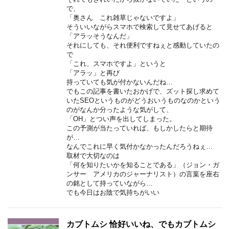
で、
「奥さん これ雑草じゃないですよ」
そういいながらスマホで検索して見せてあげると
「アラッそうなんだ」
それにしても、それ便利ですねぇと感動していたの
で
「これ、スマホですよ」というと
「アラッ」と再び
持っていても気が付かないんだね…
でもこの記事を書いたおかげで、ズット探し求めて
いたSEOというものがどうおいうものなのかという
のがなんか分ったような気がして、
「OH」とつい声を出してしまった。
この予測が当たっていれば、もしかしたらと期待
が…
なんでこれに早く気付かなかったんだろうねぇ…
取材で大切なのは
「何を知りたいかを知ることである」（ジョン・ガ
ンサー アメリカのジャーナリスト）の言葉を座右
の銘として持っていながら…
でも今日はお陰で気持ちがいい
カブトムシ 恰好いいね、でもカブトムシ