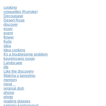
cooking
croquettes (Korroke)
Decoupage
Desert Rose
discover
essei
event
flower
fruits
idea
Idea cooking
It's a troublesome problem
koureisyano rougo
Landscape
life
Like the discovery
Matcha o tanosimu
memory
mind
original dish
phone
photo
reading glasses
satoimo kantanryouri