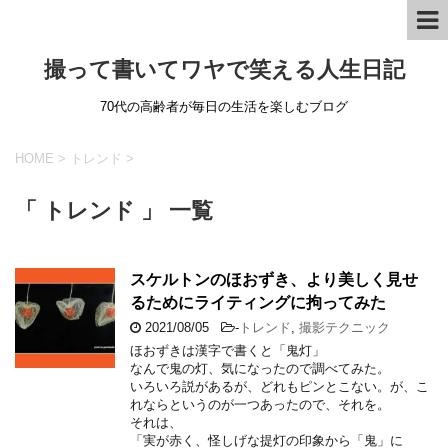
撮って書いてワヤで笑える人生日記
70代の高齢者が毎日の生活を楽しむブログ
HOME
>
トレンド
>
「 トレンド 」 一覧
スケルトンのほおずき、より美しく見せ
るためにライティングに拘ってみた
2021/08/05
-
トレンド
,
撮影テクニック
ほおずきは漢字で書くと「鬼灯」
なんで鬼の灯、気になったので調べてみた。
いろいろ説があるが、どれもピンとこない。が、こ
れならというのが一つあったので、それを。
それは、
「実が赤く、怪しげな提灯の印象から「鬼」に