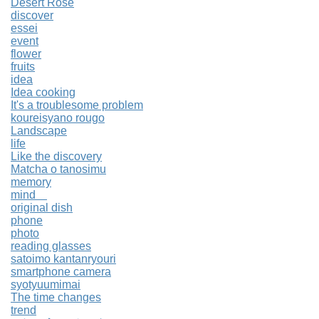
Desert Rose
discover
essei
event
flower
fruits
idea
Idea cooking
It's a troublesome problem
koureisyano rougo
Landscape
life
Like the discovery
Matcha o tanosimu
memory
mind
original dish
phone
photo
reading glasses
satoimo kantanryouri
smartphone camera
syotyuumimai
The time changes
trend