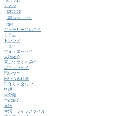
つれづれ
カメラ
基礎知識
撮影テクニック
機材
ギャラリーにいこう
コラム
トレンド
ニュース
フォトエッセイ
人物紹介
写真でつくる絵本
写真エッセイ
思いつき
思いつき料理
手作りを楽しむ
料理
未分類
本の紹介
果物
生活 ライフスタイル