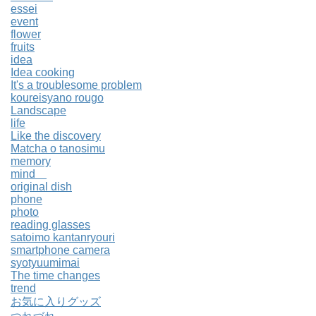
essei
event
flower
fruits
idea
Idea cooking
It's a troublesome problem
koureisyano rougo
Landscape
life
Like the discovery
Matcha o tanosimu
memory
mind
original dish
phone
photo
reading glasses
satoimo kantanryouri
smartphone camera
syotyuumimai
The time changes
trend
お気に入りグッズ