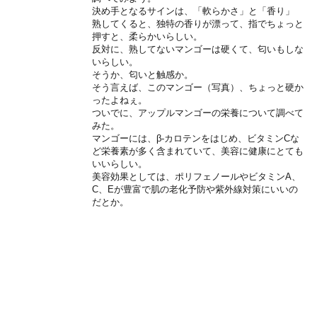
決め手となるサインは、「軟らかさ」と「香り」
熟してくると、独特の香りが漂って、指でちょっと
押すと、柔らかいらしい。
反対に、熟してないマンゴーは硬くて、匂いもしな
いらしい。
そうか、匂いと触感か。
そう言えば、このマンゴー（写真）、ちょっと硬か
ったよねぇ。
ついでに、アップルマンゴーの栄養について調べて
みた。
マンゴーには、β-カロテンをはじめ、ビタミンCな
ど栄養素が多く含まれていて、美容に健康にとても
いいらしい。
美容効果としては、ポリフェノールやビタミンA、
C、Eが豊富で肌の老化予防や紫外線対策にいいの
だとか。