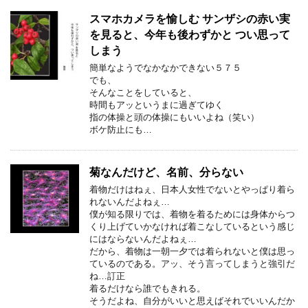
スマホカメラを愉しむ サンザシの赤い実
を見ると、今年も後わずかと つい思って
しまう
簡単なようでなかなかできない５７５
でも、
そんなことをしていると、
時間もアッというまに過ぎてゆく
指の体操と頭の体操にもいいよね（笑い）
ボケ防止にも…
菊なんだけど、名前、分らない
着物だけはねぇ、日本人女性でないとやっぱり着ら
れないんだよねぇ…
僕が知る限りでは、着物を着るためには身体からつ
くり上げていかなければ着こなしているという感じ
にはならないんだよねぇ…
だから、着物は一朝一夕では着られないと僕は思っ
ているのである。アッ、そう言ってしまうと強引だ
ね…訂正
着るだけなら誰でもきれる。
そうだよね、自分がいいと思えばそれでいいんだか