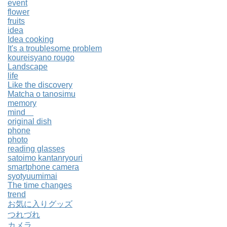
event
flower
fruits
idea
Idea cooking
It's a troublesome problem
koureisyano rougo
Landscape
life
Like the discovery
Matcha o tanosimu
memory
mind
original dish
phone
photo
reading glasses
satoimo kantanryouri
smartphone camera
syotyuumimai
The time changes
trend
お気に入りグッズ
つれづれ
カメラ