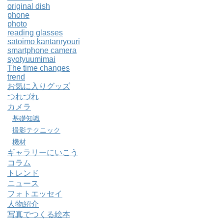
original dish
phone
photo
reading glasses
satoimo kantanryouri
smartphone camera
syotyuumimai
The time changes
trend
お気に入りグッズ
つれづれ
カメラ
基礎知識
撮影テクニック
機材
ギャラリーにいこう
コラム
トレンド
ニュース
フォトエッセイ
人物紹介
写真でつくる絵本