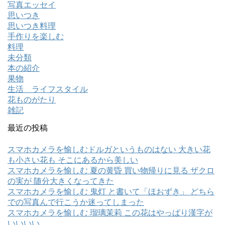
写真エッセイ
思いつき
思いつき料理
手作りを楽しむ
料理
未分類
本の紹介
果物
生活 ライフスタイル
花ものがたり
雑記
最近の投稿
スマホカメラを愉しむドルガというものはない 大きい花
も小さい花も そこにあるから美しい
スマホカメラを愉しむ 夏の黄昏 買い物帰りに見る ザクロ
の実が 随分大きくなってきた
スマホカメラを愉しむ 鬼灯 と書いて「ほおずき」 どちら
での写真んで行こうか迷ってしまった
スマホカメラを愉しむ 瑠璃茉莉 この花はやっぱり漢字が
いいいい