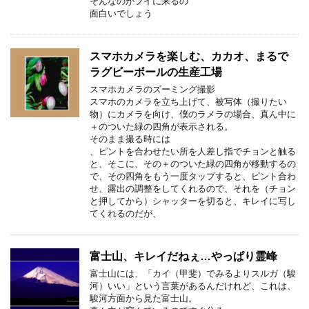
そんなのがフイに来るの
面白いでしょう
スマホカメラを楽しむ、カカオ、まるで
ラグビーボールの生産工場
スマホカメラのズーミング撮影
スマホのカメラを立ち上げて、被写体（撮りたい
物）にカメラを向け、僕のラメラの場合、真ん中に
＋のついた緑の四角が表示される。
そのまま撮る時には
、ピントを合わせたい所を人差し指でチョンと触る
と、そこに、その＋のついた緑の四角が移動するの
で、その四角をもう一度タップすると、ピント合わ
せ、露出の調整をしてくれるので、それを（チョン
と押してから）シャッターを切ると、キレイに写し
てくれるのだが、
富士山、キレイだねぇ…やっぱり霊峰
富士山には、「カイ（甲斐）でみるよりスルガ（駿
河）いい」という言葉があるんだけれど、これは、
駿河方面から見た富士山。