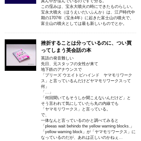
真ん中が窪んでいるのですぐ分る。
この窪みは、宝永大噴火の時にできたものらしい。
宝永大噴火（ほうえいだいふんか）は、江戸時代中
期の1707年（宝永4年）に起きた富士山の噴火で、
富士山の噴火としては最も新しいものでとか。
挫折することは分っているのに、つい買
ってしまう英会話の本
英語の発音難しい
先日、元スタッフの女性が来て
地下鉄のアナウンスで
「プリーズ ウエイトビハインド ヤマモリワーク
ス」と言っているんだけどヤマモリワークスって
何」
「…」
「何回聞いてもそうしか聞こえないんだけど」と
そう言われて気にしていたら丸の内線でも
「ヤマモリワークス」と言っている。
で、
一体なんと言っているのかと調べてみると
「pleeas wait behindo the yellow warning blocks.」
「yellow waming block」が「ヤマモリワークス」に
なっているのだが、あれは正しいのかねぇ…