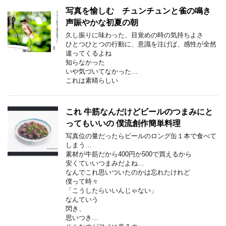
写真を愉しむ チュンチュンと雀の鳴き
声賑やかな初夏の朝
久し振りに味わった、目覚めの時の気持ちよさ
ひとつひとつの行動に、意識を注げば、感性が全然
違ってくるよね
知らなかった
いや気づいてなかった…
これは素晴らしい
これ 牛筋なんだけどビールのつまみにと
ってもいいの 僕流創作簡単料理
写真位の量だったらビールのロング缶１本で食べて
しまう…
素材が牛筋だから400円か500で買えるから
安くていいつまみだよね…
なんでこれ思いついたのかは忘れたけれど
僕って時々
「こうしたらいいんじゃない」
なんていう
閃き、
思いつき…