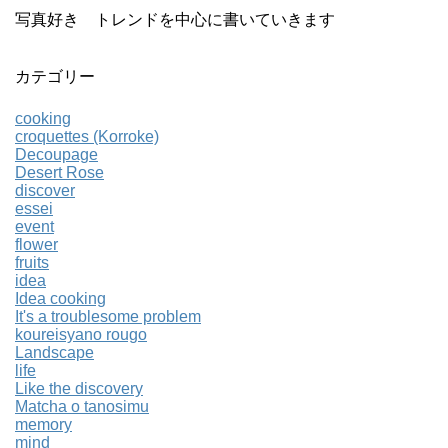
写真好き トレンドを中心に書いていきます
カテゴリー
cooking
croquettes (Korroke)
Decoupage
Desert Rose
discover
essei
event
flower
fruits
idea
Idea cooking
It's a troublesome problem
koureisyano rougo
Landscape
life
Like the discovery
Matcha o tanosimu
memory
mind