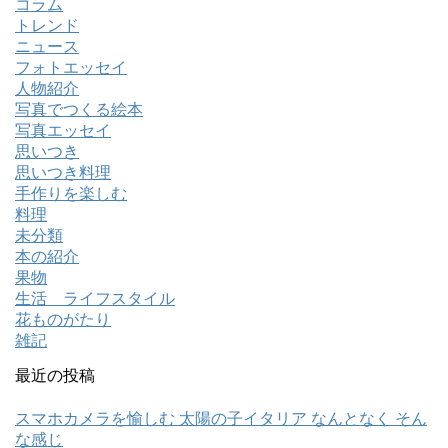
コラム
トレンド
ニュース
フォトエッセイ
人物紹介
写真でつくる絵本
写真エッセイ
思いつき
思いつき料理
手作りを楽しむ
料理
未分類
本の紹介
果物
生活 ライフスタイル
花ものがたり
雑記
最近の投稿
スマホカメラを愉しむ 太陽の子イタリア なんとなく そん
な感じ