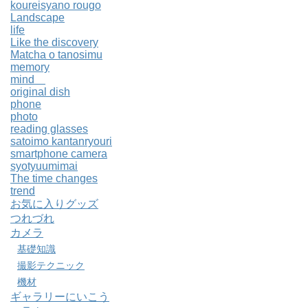
koureisyano rougo
Landscape
life
Like the discovery
Matcha o tanosimu
memory
mind
original dish
phone
photo
reading glasses
satoimo kantanryouri
smartphone camera
syotyuumimai
The time changes
trend
お気に入りグッズ
つれづれ
カメラ
基礎知識
撮影テクニック
機材
ギャラリーにいこう