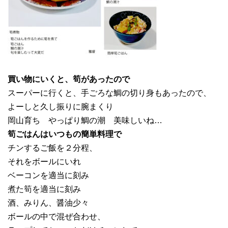
買い物にいくと、筍があったので
スーパーに行くと、手ごろな鯛の切り身もあったので、
よーしと久し振りに腕まくり
岡山育ち やっぱり鯛の潮 美味しいね…
筍ごはんはいつもの簡単料理で
チンするご飯を２分程、
それをボールにいれ
ベーコンを適当に刻み
煮た筍を適当に刻み
酒、みりん、醤油少々
ボールの中で混ぜ合わせ、