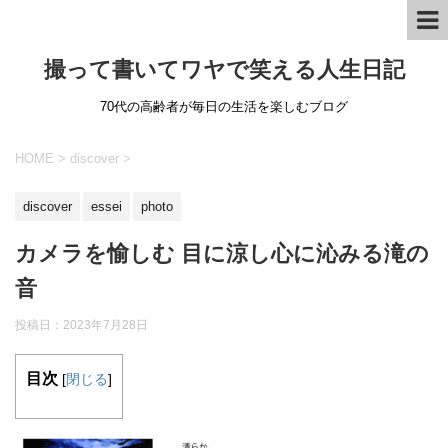
撮って書いてワヤで笑える人生日記
70代の高齢者が毎日の生活を楽しむブログ
HOME
>
discover
>
discover
essei
photo
カメラを愉しむ 目に涼し心に沁みる滝の
音
投稿日：
2023年7月28日
目次
[
閉じる
]