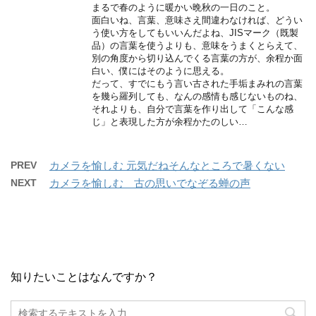
まるで春のように暖かい晩秋の一日のこと。
面白いね、言葉、意味さえ間違わなければ、どうい
う使い方をしてもいいんだよね、JISマーク（既製
品）の言葉を使うよりも、意味をうまくとらえて、
別の角度から切り込んでくる言葉の方が、余程か面
白い、僕にはそのように思える。
だって、すでにもう言い古された手垢まみれの言葉
を幾ら羅列しても、なんの感情も感じないものね、
それよりも、自分で言葉を作り出して「こんな感
じ」と表現した方が余程かたのしい…
PREV
カメラを愉しむ 元気だねそんなところで暑くない
NEXT
カメラを愉しむ 古の思いでなぞる蝉の声
知りたいことはなんですか？