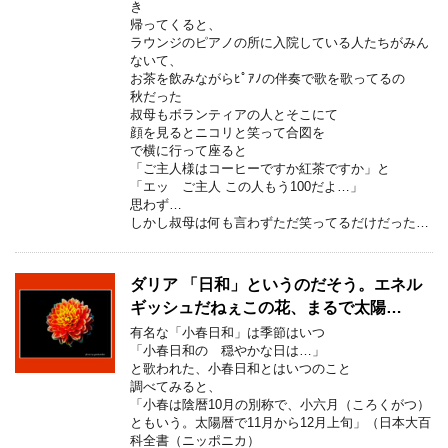
き
帰ってくると、
ラウンジのピアノの所に入院している人たちがみん
ないて、
お茶を飲みながらﾋﾟｱﾉの伴奏で歌を歌ってるの
秋だった
叔母もボランティアの人とそこにて
顔を見るとニコリと笑って合図を
で横に行って座ると
「ご主人様はコーヒーですか紅茶ですか」と
「エッ ご主人 この人もう100だよ…」
思わず…
しかし叔母は何も言わずただ笑ってるだけだった…
ダリア 「日和」というのだそう。エネル
ギッシュだねぇこの花、まるで太陽…
有名な「小春日和」は季節はいつ
「小春日和の 穏やかな日は…」
と歌われた、小春日和とはいつのこと
調べてみると、
「小春は陰暦10月の別称で、小六月（ころくがつ）
ともいう。太陽暦で11月から12月上旬」（日本大百
科全書（ニッポニカ）