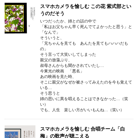
スマホカメラを愉しむ この花 紫式部とい
うのだそう
いつだったか、姉との話の中で
「私はお父ちゃん早く死んでてよかったと思う」と
「なんで」
そういうと、
「兄ちゃんを見ても あんたを見てもハハハだも
の」
そう言って大笑いしてしまった
親父の放蕩ぶり、
叔母さんからも聞かされていたし…
今東光の映画 「悪名」
あの映画を見た時、
そこに親父がなぜか被さってみえたのを今も覚えて
いる…
そう思うと
姉の思いに異を唱えることはできなかった…（笑
い）
でも、人生 楽しい方がいいもんね…（笑い）
スマホカメラを愉しむ 合唱チーム「白
梅」の歌声が聴こえる