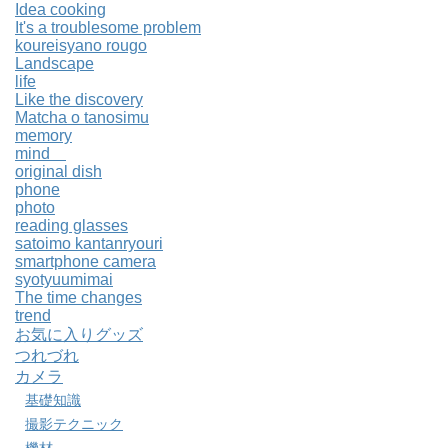
Idea cooking
It's a troublesome problem
koureisyano rougo
Landscape
life
Like the discovery
Matcha o tanosimu
memory
mind
original dish
phone
photo
reading glasses
satoimo kantanryouri
smartphone camera
syotyuumimai
The time changes
trend
お気に入りグッズ
つれづれ
カメラ
基礎知識
撮影テクニック
機材