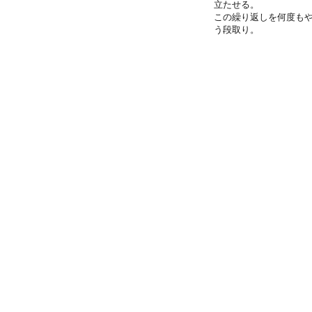
立たせる。
この繰り返しを何度も
う段取り。