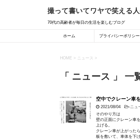
撮って書いてワヤで笑える人
70代の高齢者が毎日の生活を楽しむブログ
ホーム
プライバシーポリシー
HOME
>
ニュース
>
「 ニュース 」 一
空中でクレーン車
2021/08/04
-
ニュ
そのやり方は
壁の正面にクレーン車
上げる。
クレーン車が上がった
板を敷いて、車体を下