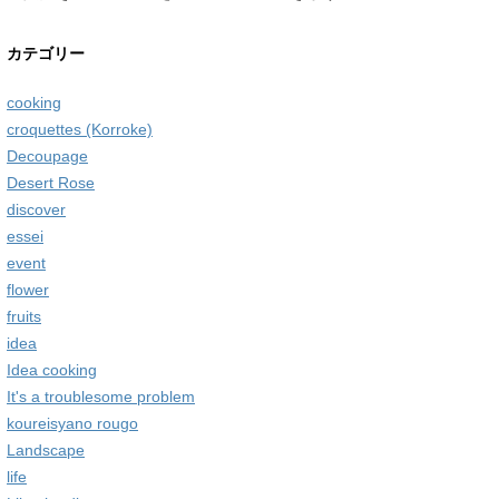
カテゴリー
cooking
croquettes (Korroke)
Decoupage
Desert Rose
discover
essei
event
flower
fruits
idea
Idea cooking
It's a troublesome problem
koureisyano rougo
Landscape
life