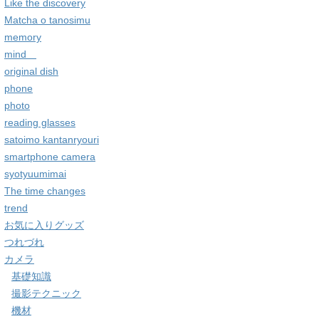
Like the discovery
Matcha o tanosimu
memory
mind
original dish
phone
photo
reading glasses
satoimo kantanryouri
smartphone camera
syotyuumimai
The time changes
trend
お気に入りグッズ
つれづれ
カメラ
基礎知識
撮影テクニック
機材