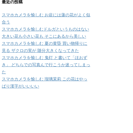
最近の投稿
スマホカメラを愉しむ お盆には蓮の花がよく似
合う
スマホカメラを愉しむドルガというものはない
大きい花も小さい花も そこにあるから美しい
スマホカメラを愉しむ 夏の黄昏 買い物帰りに
見る ザクロの実が 随分大きくなってきた
スマホカメラを愉しむ 鬼灯 と書いて「ほおず
き」 どちらでの写真んで行こうか迷ってしまっ
た
スマホカメラを愉しむ 瑠璃茉莉 この花はやっ
ぱり漢字がいいいい