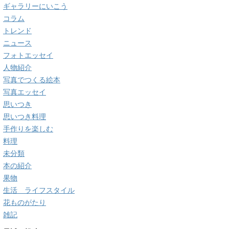
ギャラリーにいこう
コラム
トレンド
ニュース
フォトエッセイ
人物紹介
写真でつくる絵本
写真エッセイ
思いつき
思いつき料理
手作りを楽しむ
料理
未分類
本の紹介
果物
生活 ライフスタイル
花ものがたり
雑記