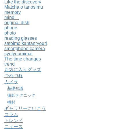
Like the discovery
Matcha o tanosimu
memory
mind
original dish
phone
photo
reading glasses
satoimo kantanryouri
smartphone camera
syotyuumimai
The time changes
trend
お気に入りグッズ
つれづれ
カメラ
基礎知識
撮影テクニック
機材
ギャラリーにいこう
コラム
トレンド
ニュース