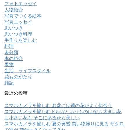
フォトエッセイ
人物紹介
写真でつくる絵本
写真エッセイ
思いつき
思いつき料理
手作りを楽しむ
料理
未分類
本の紹介
果物
生活 ライフスタイル
花ものがたり
雑記
最近の投稿
スマホカメラを愉しむ お盆には蓮の花がよく似合う
スマホカメラを愉しむドルガというものはない 大きい花
も小さい花も そこにあるから美しい
スマホカメラを愉しむ 夏の黄昏 買い物帰りに見る ザクロ
の実が 随分大きくなってきた