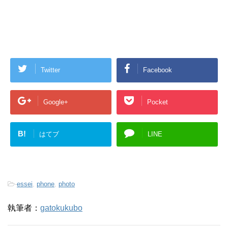
Twitter
Facebook
Google+
Pocket
B!
はてブ
LINE
-
essei
,
phone
,
photo
執筆者：
gatokukubo