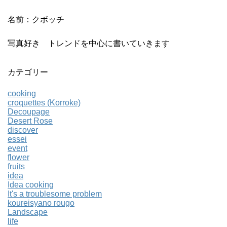
名前：クボッチ
写真好き トレンドを中心に書いていきます
カテゴリー
cooking
croquettes (Korroke)
Decoupage
Desert Rose
discover
essei
event
flower
fruits
idea
Idea cooking
It's a troublesome problem
koureisyano rougo
Landscape
life