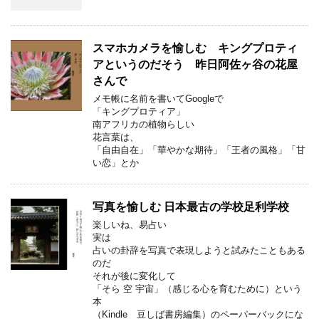
スマホカメラを愉しむ キングプロティ
アというのだそう 昨日阿佐ヶ谷の花屋
さんで
メモ帳に名前を書いてGoogleで
「キングプロティア」
南アフリカの植物らしい
花言葉は、
「自由自在」「華やかな期待」「王者の風格」「甘
い恋」とか
写真を愉しむ 日本最古の学校足利学校
楽しいね、易占い
実は
占いの卦辞を写真で表現しようと試みたこともある
のだ
それが後に変化して
「そら 空 宇宙」（感じる心を育むために）という
本
（Kindle 豆しば書房編集）のペーパーバックにな