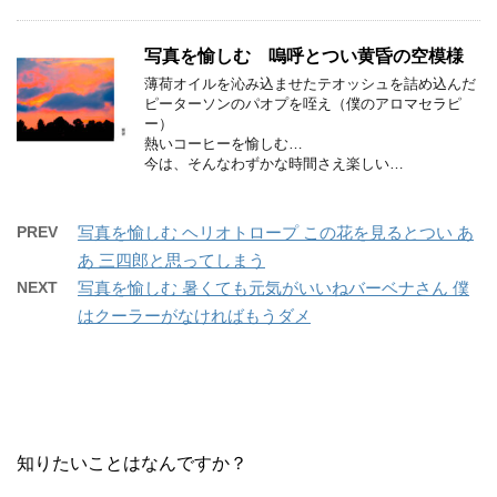
写真を愉しむ 嗚呼とつい黄昏の空模様
薄荷オイルを沁み込ませたテオッシュを詰め込んだ
ピーターソンのパオプを咥え（僕のアロマセラピ
ー）
熱いコーヒーを愉しむ…
今は、そんなわずかな時間さえ楽しい…
PREV
写真を愉しむ ヘリオトロープ この花を見るとつい あ
あ 三四郎と思ってしまう
NEXT
写真を愉しむ 暑くても元気がいいねバーベナさん 僕
はクーラーがなければもうダメ
知りたいことはなんですか？