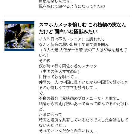
自然を楽しんだり、
風を感じて遊べるようになってきたの
スマホカメラを愉しむ これ植物の実なん
だけど 面白いね怪獣みたい
そう昨日は不良（シニア）に誘われて
なんと新宿の思い出横丁で鍋で鍋を囲み
（３人の老 人僕が一番若 後の二人は80歳を超えて
いる）
その後
僕が時々行く阿佐ヶ谷のスナック
（中国の美人ママの店）
に行って歌を唄って…
仲間の一人は中国に長くいたから中国語で話ができ
るのが愉しくてママを独占して…
で、
不良の親分（元映画のプロデユーサ）と歌で…
結論から言えば誘いあって食って飲んでるのだけれ
ど、
たまに会って
時間と場所を共有しているだけで大した会話もして
ないんだけど…
それでいいんだから面白いねぇ…