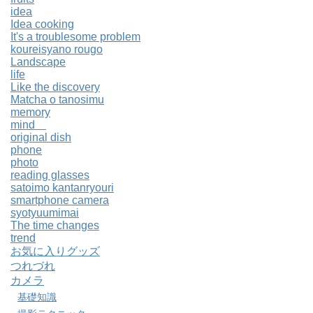
idea
Idea cooking
It's a troublesome problem
koureisyano rougo
Landscape
life
Like the discovery
Matcha o tanosimu
memory
mind
original dish
phone
photo
reading glasses
satoimo kantanryouri
smartphone camera
syotyuumimai
The time changes
trend
お気に入りグッズ
つれづれ
カメラ
基礎知識