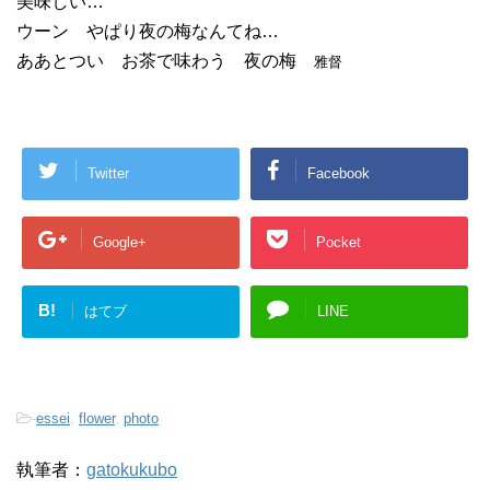
美味しい…
ウーン やぱり夜の梅なんてね…
ああとつい お茶で味わう 夜の梅
雅督
Twitter
Facebook
Google+
Pocket
B!
はてブ
LINE
-
essei
,
flower
,
photo
執筆者：
gatokukubo