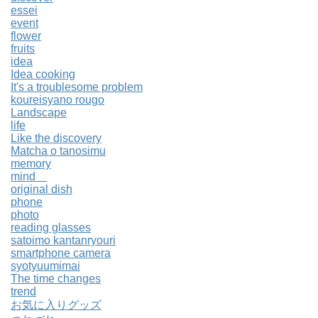
essei
event
flower
fruits
idea
Idea cooking
It's a troublesome problem
koureisyano rougo
Landscape
life
Like the discovery
Matcha o tanosimu
memory
mind
original dish
phone
photo
reading glasses
satoimo kantanryouri
smartphone camera
syotyuumimai
The time changes
trend
お気に入りグッズ