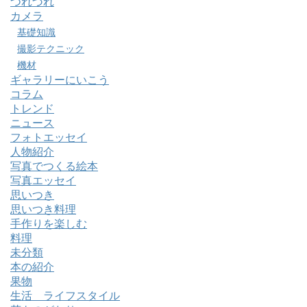
つれづれ
カメラ
基礎知識
撮影テクニック
機材
ギャラリーにいこう
コラム
トレンド
ニュース
フォトエッセイ
人物紹介
写真でつくる絵本
写真エッセイ
思いつき
思いつき料理
手作りを楽しむ
料理
未分類
本の紹介
果物
生活 ライフスタイル