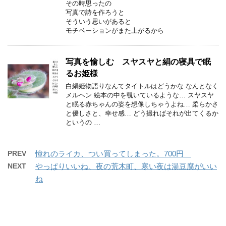
その時思ったの
写真で詩を作ろうと
そういう思いがあると
モチベーションがまた上がるから
写真を愉しむ スヤスヤと絹の寝具で眠
るお姫様
白絹姫物語りなんてタイトルはどうかな なんとなく
メルヘン 絵本の中を覗いているような… スヤスヤ
と眠る赤ちゃんの姿を想像しちゃうよね… 柔らかさ
と優しさと、幸せ感… どう撮ればそれが出てくるか
というの …
PREV
憧れのライカ、つい買ってしまった。700円
NEXT
やっぱりいいね、夜の荒木町、寒い夜は湯豆腐がいい
ね