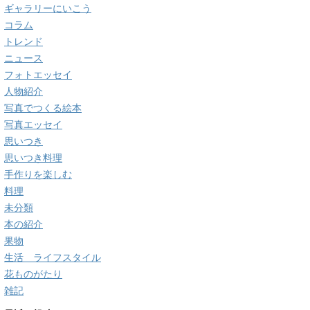
ギャラリーにいこう
コラム
トレンド
ニュース
フォトエッセイ
人物紹介
写真でつくる絵本
写真エッセイ
思いつき
思いつき料理
手作りを楽しむ
料理
未分類
本の紹介
果物
生活 ライフスタイル
花ものがたり
雑記