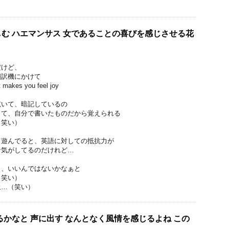
む ハエマンサス 女であることの喜びを感じさせる花
だけど、
翻訳機にかけて
 makes you feel joy
呟いて、暗記しているの
くて、自分で書いたものだから覚えられる
（笑い）
て遊んでると、英語に対しての抵抗力が
な気がしてるのだけれど…
ら、いいんではないかなぁと
（笑い）
止…（笑い）
るかなと 声に出す なんとなく風情を感じるよね この