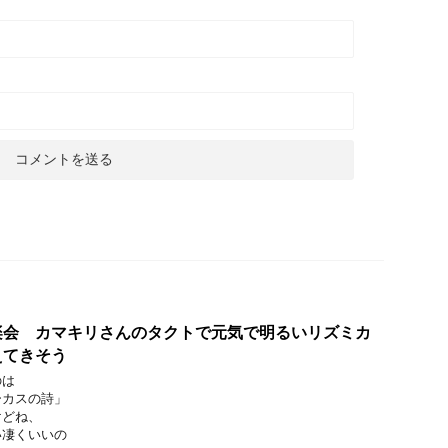
楽会 カマキリさんのタクトで元気で明るいリズミカ
えてきそう
のは
ーカスの詩」
けどね、
い凄くいいの