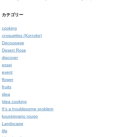
カテゴリー
cooking
croquettes (Korroke)
Decoupage
Desert Rose
discover
essei
event
flower
fruits
idea
Idea cooking
It's a troublesome problem
koureisyano rougo
Landscape
life