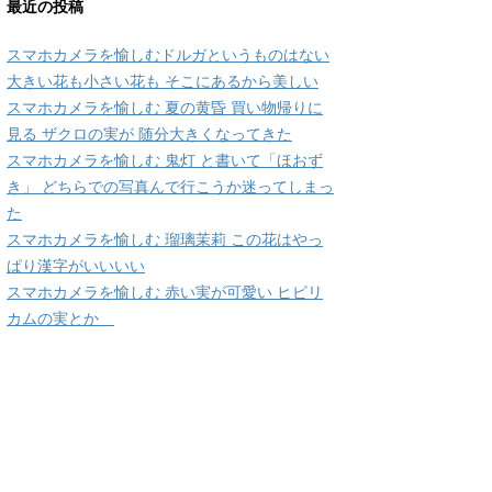
最近の投稿
スマホカメラを愉しむドルガというものはない
大きい花も小さい花も そこにあるから美しい
スマホカメラを愉しむ 夏の黄昏 買い物帰りに
見る ザクロの実が 随分大きくなってきた
スマホカメラを愉しむ 鬼灯 と書いて「ほおず
き」 どちらでの写真んで行こうか迷ってしまっ
た
スマホカメラを愉しむ 瑠璃茉莉 この花はやっ
ぱり漢字がいいいい
スマホカメラを愉しむ 赤い実が可愛い ヒピリ
カムの実とか