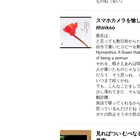
ものね（笑い）
スマホカメラを愉し
ithinkso
最近は、
と言っても数日前から
自分で書いたコピーを
Hymanthus A flower that
of being a woman
それを、暇さえあれば
人が書いたものじゃな
だろう そう思っね…
いつまで続くかね、
でも、こんなことをし
少し薄れてきた…そん
翻訳機、
英語で喋ってくれるか
思っているんだけどね
ボケの防止そうボケ防
見ればつい むべな