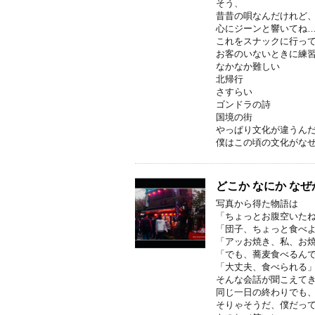
そう、
昔昔の唄なんだけれど
心にジーンと響いてね
これをスナックに行っ
お客のいないときに練
なかなか難しい
北帰行
さすらい
ゴンドラの詩
国境の街
やっぱり文化が違うん
僕はこの頃の文化がな
どこか なにか な
写真から得た物語は
「ちょっとお腹空いた
「団子、ちょっと食べ
「アッお焼き、私、お
「でも、蕎麦食べるん
「大丈夫、食べられる
そんな会話が聞こえて
同じ一日の終わりでも
そりゃそうだ、僕だっ