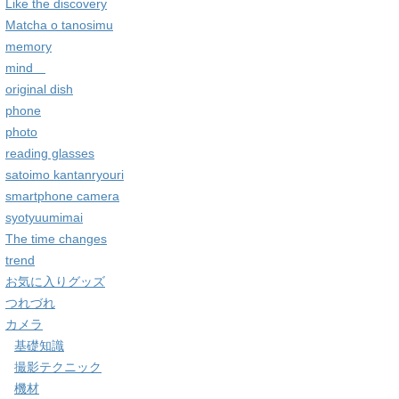
Like the discovery
Matcha o tanosimu
memory
mind
original dish
phone
photo
reading glasses
satoimo kantanryouri
smartphone camera
syotyuumimai
The time changes
trend
お気に入りグッズ
つれづれ
カメラ
基礎知識
撮影テクニック
機材