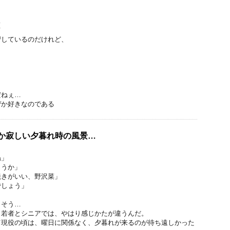
、
…
て
習しているのだけれど、
だねぇ…
ぜか好きなのである
ぜか寂しい夕暮れ時の風景…
ね」
ようか」
焼きがいい、野沢菜」
でしょう」
」
きそう…
、若者とシニアでは、やはり感じかたが違うんだ。
て現役の頃は、曜日に関係なく、夕暮れが来るのが待ち遠しかった