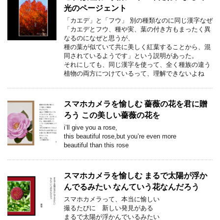
光のページェント
「カエデ」と「フウ」 別の種類なのに同じ漢字なぜ
「カエデとフウ、種や実、葉の付き方もまったく異
なるのになぜと思うが、
種の葉が似ていて共に美しく紅葉することから、混
同されているようです」という説明があった。
それにしても、同じ漢字を使って、全く種族の違う
植物の両方につけているって、理解できないよね
スマホカメラを愉しむ 薔薇の花を君に贈
ろう この美しい薔薇の花を
i’ll give you a rose,
this beautiful rose,but you’re even more
beautiful than this rose
スマホカメラを愉しむ まるで太陽が浮か
んでるみたい なんていう花なんだろう
スマホカメラって、本当に愉しい
撮るたびに 新しい発見がある
まるで太陽が浮かんでいるみたい