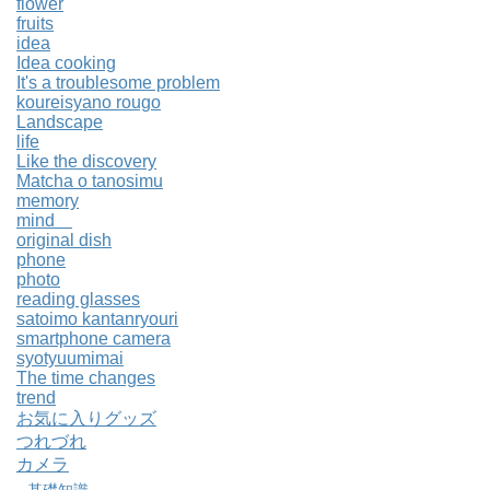
flower
fruits
idea
Idea cooking
It's a troublesome problem
koureisyano rougo
Landscape
life
Like the discovery
Matcha o tanosimu
memory
mind
original dish
phone
photo
reading glasses
satoimo kantanryouri
smartphone camera
syotyuumimai
The time changes
trend
お気に入りグッズ
つれづれ
カメラ
基礎知識