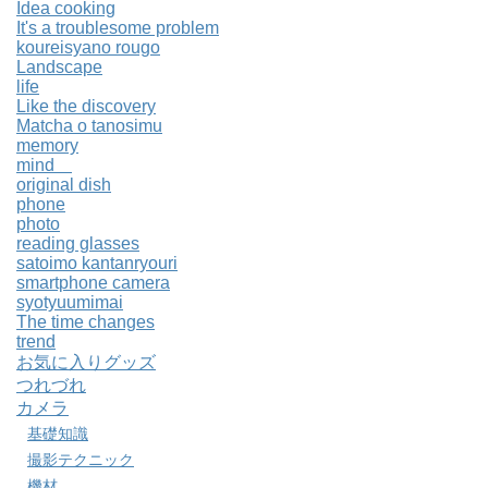
Idea cooking
It's a troublesome problem
koureisyano rougo
Landscape
life
Like the discovery
Matcha o tanosimu
memory
mind
original dish
phone
photo
reading glasses
satoimo kantanryouri
smartphone camera
syotyuumimai
The time changes
trend
お気に入りグッズ
つれづれ
カメラ
基礎知識
撮影テクニック
機材