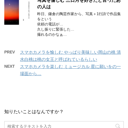
写真を愉しむ 三日月を好きだと言ったあ
の人は
昨日、鎌倉の陶芸作家から、写真＋1行詩で作品集
をという
依頼の電話が…
久し振りに緊張した…
撮れるのかなぁ…
PREV
スマホカメラを愉しむ やっぱり美味しい岡山の桃 清
水白桃は桃の女王と呼ばれているらしい
NEXT
スマホカメラを楽しむ ミュージカル 星に願いをの一
場面から…
知りたいことはなんですか？