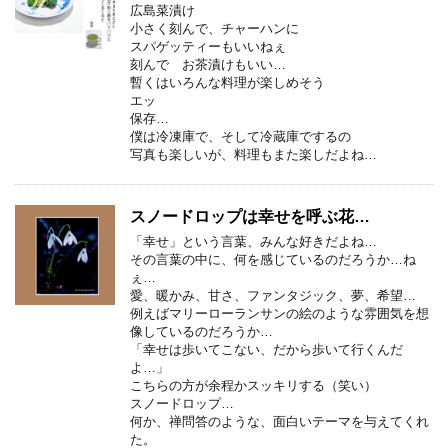
広島菜漬け
小さく刻んで、チャーハンに
スパゲッティーもいいねぇ
刻んで お茶漬けもいい…
暫くはいろんな料理が楽しめそう
エッ
保存…
僕は冷凍庫で、そして冷蔵庫でするの
写真も楽しいが、料理もまた楽しだよね…
スノードロップは幸せを呼ぶ花…
「幸せ」という言葉、みんな好きだよね…
その言葉の中に、何を感じているのだろうか…ね
ぇ…
愛、暖かみ、甘さ、ファンタジック、夢、希望…
例えばマリーローランサンの絵のような雰囲気を想
像しているのだろうか…
「幸せは歩いてこない、だから歩いて行くんだ
よ…」
こちらの方が余程かスッキリする（笑い）
スノードロップ…
何か、禅問答のような、面白いテーマを与えてくれ
た。