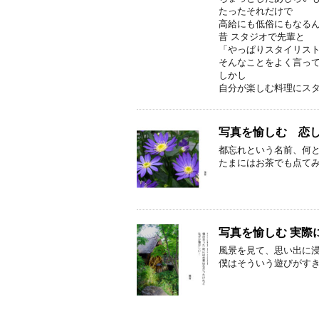
たったそれだけで
高給にも低俗にもなる
昔 スタジオで先輩と
「やっぱりスタイリスト
そんなことをよく言っ
しかし
自分が楽しむ料理にス
写真を愉しむ 恋し
都忘れという名前、何
たまにはお茶でも点て
写真を愉しむ 実
風景を見て、思い出に
僕はそういう遊びがす