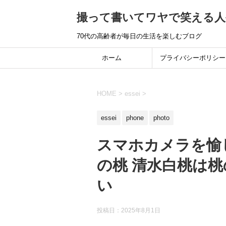
撮って書いてワヤで笑える人
70代の高齢者が毎日の生活を楽しむブログ
ホーム
プライバシーポリシー
HOME
>
essei
>
essei
phone
photo
スマホカメラを愉
の桃 清水白桃は
い
投稿日：
2025年8月1日