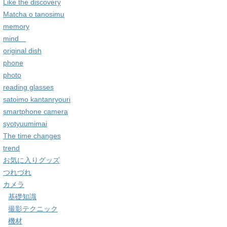
Like the discovery
Matcha o tanosimu
memory
mind
original dish
phone
photo
reading glasses
satoimo kantanryouri
smartphone camera
syotyuumimai
The time changes
trend
お気に入りグッズ
つれづれ
カメラ
基礎知識
撮影テクニック
機材