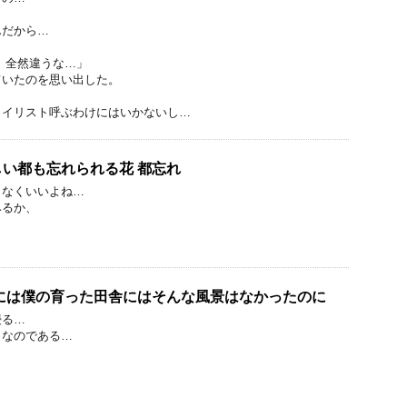
んだから…
 全然違うな…」
ていたのを思い出した。
タイリスト呼ぶわけにはいかないし…
い都も忘れられる花 都忘れ
となくいいよね…
みるか、
際には僕の育った田舎にはそんな風景はなかったのに
浸る…
きなのである…