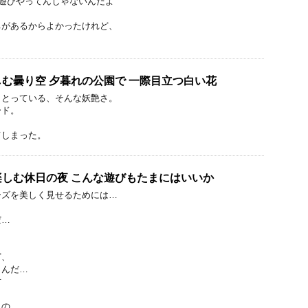
 遊びやってんじゃないんだよ
ちがあるからよかったけれど、
しむ曇り空 夕暮れの公園で 一際目立つ白い花
まとっている、そんな妖艶さ。
ード。
てしまった。
しむ休日の夜 こんな遊びもたまにはいいか
ーズを美しく見せるためには…
だ…
ど、
うんだ…
方
もの…