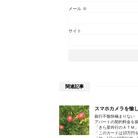
メール
※
サイト
関連記事
スマホカメラを愉し
銀行不愉快極まりない
アパートの契約料金を
「きら星吟行のＡＴＭ
「このカードは10万円