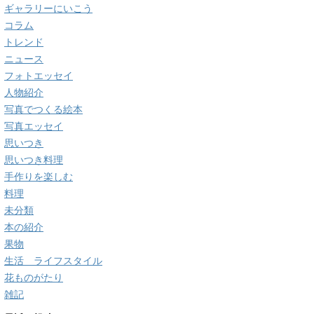
ギャラリーにいこう
コラム
トレンド
ニュース
フォトエッセイ
人物紹介
写真でつくる絵本
写真エッセイ
思いつき
思いつき料理
手作りを楽しむ
料理
未分類
本の紹介
果物
生活 ライフスタイル
花ものがたり
雑記