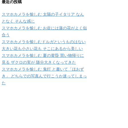
最近の投稿
スマホカメラを愉しむ 太陽の子イタリア なん
となく そんな感じ
スマホカメラを愉しむ お盆には蓮の花がよく似
合う
スマホカメラを愉しむドルガというものはない
大きい花も小さい花も そこにあるから美しい
スマホカメラを愉しむ 夏の黄昏 買い物帰りに
見る ザクロの実が 随分大きくなってきた
スマホカメラを愉しむ 鬼灯 と書いて「ほおず
き」 どちらでの写真んで行こうか迷ってしまっ
た