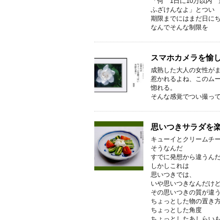
「何 1日に10万以内
ふざけんなよ」とつい
期限までにはまだ日に
なんでそんな制限を
スマホカメラを愉
成熟した大人の女性が
惹かれるよね、このム
惚れる。
そんな感覚でつい撮っ
思いつきサラダを楽
キューイとクリームチ
そうなんだ
すでに発想から違うん
しかしこれは
思いつきでは、
いや思いつきなんだけ
その思いつきの質が違
ちょっとした物の置き
ちょっとした角度
ちょっとしたあしらい