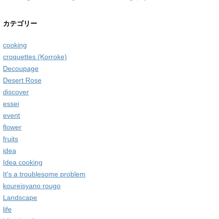
カテゴリー
cooking
croquettes (Korroke)
Decoupage
Desert Rose
discover
essei
event
flower
fruits
idea
Idea cooking
It's a troublesome problem
koureisyano rougo
Landscape
life