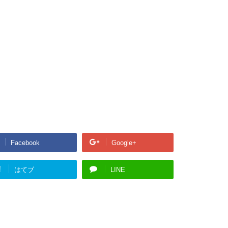
Facebook
Google+
!
はてブ
LINE