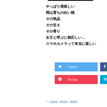
やっぱり美味しい
岡山育ちの白い桃
その気品
その甘さ
その香り
女王と呼ぶに相応しい…
スマホカメラって本当に楽しい
Twitter
B
Pocket
-
essei
,
phone
,
photo