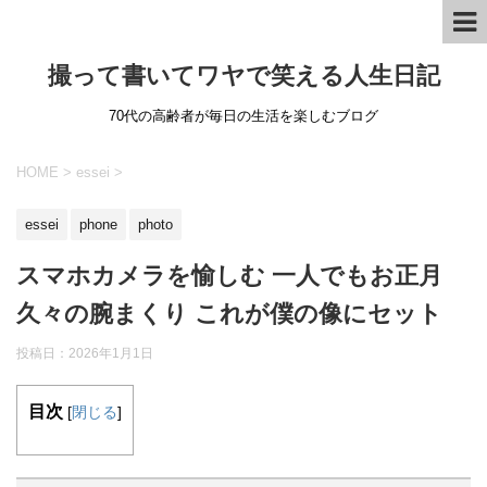
撮って書いてワヤで笑える人生日記
70代の高齢者が毎日の生活を楽しむブログ
HOME
>
essei
>
essei
phone
photo
スマホカメラを愉しむ 一人でもお正月
久々の腕まくり これが僕の像にセット
投稿日：
2026年1月1日
目次
[
閉じる
]