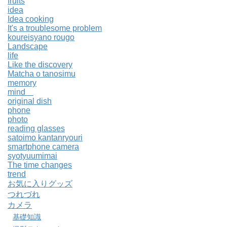
fruits
idea
Idea cooking
It's a troublesome problem
koureisyano rougo
Landscape
life
Like the discovery
Matcha o tanosimu
memory
mind
original dish
phone
photo
reading glasses
satoimo kantanryouri
smartphone camera
syotyuumimai
The time changes
trend
お気に入りグッズ
つれづれ
カメラ
基礎知識