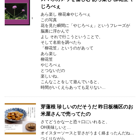
じろべぇ
あら楽し 柳花傘やじろべぇ
この写真
花を見た瞬間に「やじろべぇ」というフレーズが
脳裏に浮かんで
よし それで行こうということで、
そして名前を調べたら
「柳花笠」というのがあって
あら楽し
柳花笠
やじろべぇ
とつないだの
楽しいね、
こんなことをして遊んでいると、
時間がいくえらあっても足りない…
芽蓮根 珍しいのだそうだ 昨日板橋区のお
米屋さんで売ってたの
さてどうかな━と恐々口にいれると、
OH美味しいと…
オイスターソースと甘さがうまく絡まったんだね…
つくりながら