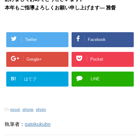
本年もご指導よろしくお願い申し上げます— 雅督
Twitter
Facebook
Google+
Pocket
B!
はてブ
LINE
-
essei
,
phone
,
photo
執筆者：
gatokukubo