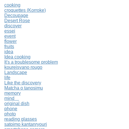
cooking
croquettes (Korroke)
Decoupage
Desert Rose
discover
essei
event
flower
fruits
idea
Idea cooking
It's a troublesome problem
koureisyano rougo
Landscape
life
Like the discovery
Matcha o tanosimu
memory
mind
original dish
phone
photo
reading glasses
satoimo kantanryouri