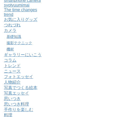
smartphone camera
syotyuumimai
The time changes
trend
お気に入りグッズ
つれづれ
カメラ
基礎知識
撮影テクニック
機材
ギャラリーにいこう
コラム
トレンド
ニュース
フォトエッセイ
人物紹介
写真でつくる絵本
写真エッセイ
思いつき
思いつき料理
手作りを楽しむ
料理