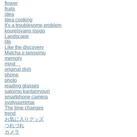
flower
fruits
idea
Idea cooking
It's a troublesome problem
koureisyano rougo
Landscape
life
Like the discovery
Matcha o tanosimu
memory
mind
original dish
phone
photo
reading glasses
satoimo kantanryouri
smartphone camera
syotyuumimai
The time changes
trend
お気に入りグッズ
つれづれ
カメラ