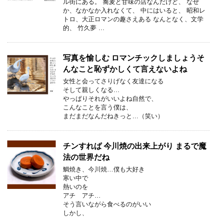
ル街にある。 蕎麦と甘味の店なんだけど、 なぜ
か、なかなか入れなくて、 中にはいると、 昭和レ
トロ、大正ロマンの趣さえある なんとなく、文学
的、 竹久夢 …
写真を愉しむ ロマンチックしましょうそ
んなこと恥ずかしくて言えないよね
女性と会ってさりげなく友達になる
そして親しくなる…
やっぱりそれがいいよね自然で、
こんなことを言う僕は、
まだまだなんだねきっと…（笑い）
チンすれば 今川焼の出来上がり まるで魔
法の世界だね
鯛焼き、今川焼…僕も大好き
寒い中で
熱いのを
アチ アチ…
そう言いながら食べるのがいい
しかし、