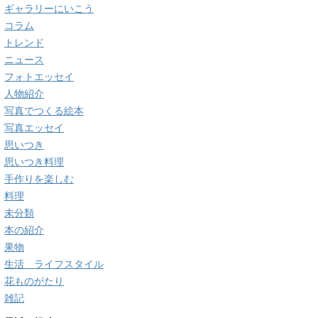
ギャラリーにいこう
コラム
トレンド
ニュース
フォトエッセイ
人物紹介
写真でつくる絵本
写真エッセイ
思いつき
思いつき料理
手作りを楽しむ
料理
未分類
本の紹介
果物
生活 ライフスタイル
花ものがたり
雑記