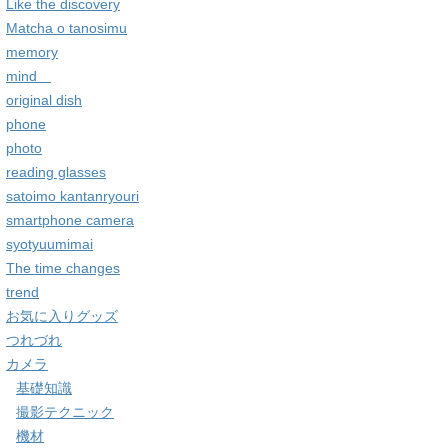
Like the discovery
Matcha o tanosimu
memory
mind
original dish
phone
photo
reading glasses
satoimo kantanryouri
smartphone camera
syotyuumimai
The time changes
trend
お気に入りグッズ
つれづれ
カメラ
基礎知識
撮影テクニック
機材