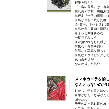
解説を読むと
『一房の葡萄』は、有
横浜英和学校（現横浜
単行本『一房の葡萄』
有島が生前に残した唯
全4篇中、本作を含む3
有島が自ら装幀・挿画
ちょっと興味あるな
一度見てみよう
何か拾い物をした感じ
何気なく葡萄を買い
何気なく写真を撮って
何気なくタイピングし
思わぬ発見が
なんか得した気分
スマホカメラを愉し
なんともないのだ
しかし、何を書けばい
言葉がなんにも浮かん
困ったね…
天界の花と戯れ蝶の舞
とでもしておくか…