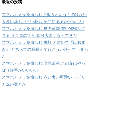
最近の投稿
スマホカメラを愉しむドルガというものはない
大きい花も小さい花も そこにあるから美しい
スマホカメラを愉しむ 夏の黄昏 買い物帰りに
見る ザクロの実が 随分大きくなってきた
スマホカメラを愉しむ 鬼灯 と書いて「ほおず
き」 どちらでの写真んで行こうか迷ってしまっ
た
スマホカメラを愉しむ 瑠璃茉莉 この花はやっ
ぱり漢字がいいいい
スマホカメラを愉しむ 赤い実が可愛い ヒピリ
カムの実とか