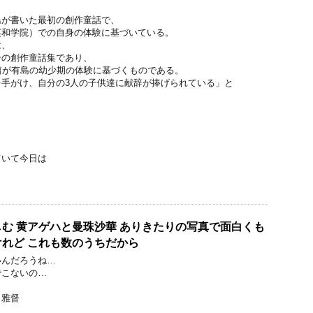
島が書いた最初の創作童話で、
英和学院）での自身の体験に基づいている。
は、
一の創作童話集であり、
篇が有島の幼少期の体験に基づくものである。
を手がけ、自分の3人の子供達に献辞が捧げられている」と
ていて今日は
む 黄アゲハと曼珠沙華 ありきたりの写真で面白くも
けれど これも数のうちだから
いんだろうね…
でこないの…
 雅督