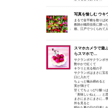
写真を愉しむ ウキ
まるで金平糖を散りばめ
教師が織田信長に贈った
都、江戸でつくられて人
スマホカメラで遊ぶ
らスマホで…
サクランボサクランボ
艶やかで紅くて
キラリと光る桜の子
サクランボはまさに宝
口に入れて
ちょっと噛み締めると
実が弾けて
甘くてちょっぴり酸っ
「美味しいねぇ…」と
まさにまさにまさに…
外を見ると
晴れた夏の日の日差し