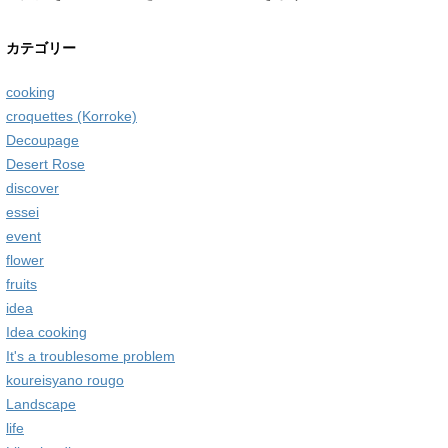
カテゴリー
cooking
croquettes (Korroke)
Decoupage
Desert Rose
discover
essei
event
flower
fruits
idea
Idea cooking
It's a troublesome problem
koureisyano rougo
Landscape
life