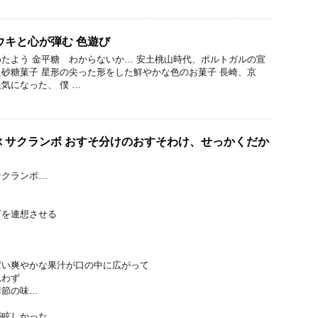
ウキと心が弾む 色遊び
たよう 金平糖 わからないか… 安土桃山時代、ポルトガルの宣
砂糖菓子 星形の尖った形をした鮮やかな色のお菓子 長崎、京
気になった、 僕 …
 サクランボ おすそ分けのおすそわけ、せっかくだか
サクランボ…
石を連想させる
ぱい爽やかな果汁が口の中に広がって
思わず
季節の味…
が眩しかった…