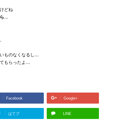
けどね
ら
…
、
いものなくなるし…
てもらったよ…
Facebook
Google+
!
はてブ
LINE