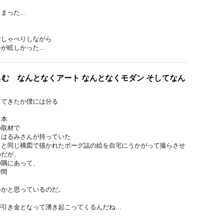
しまった…
おしゃべりしながら
ルが眩しかった…
む なんとなくアート なんとなくモダン そしてなん
出てきたか僕には分る
ク本
の取材で
口はるみさんが持っていた
」と同じ構図で描かれたボーグ誌の絵を自宅にうかがって撮らさせ
のだが、
の隅にあって、
瞬間
、
いかと思っているのだ。
が引き金となって湧き起こってくるんだね…