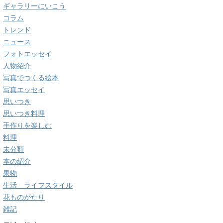
ギャラリーにいこう
コラム
トレンド
ニュース
フォトエッセイ
人物紹介
写真でつくる絵本
写真エッセイ
思いつき
思いつき料理
手作りを楽しむ
料理
未分類
本の紹介
果物
生活 ライフスタイル
花ものがたり
雑記