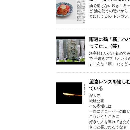
油で揚げない焼きころっ
ど 油を使うの恐いから
とにしてるの トンカツ、
雨冠に鶴「靏」ハ
ってた…（笑）
漢字難しいねぇ初めてみ
で 手書きアプリという
よこんな「靏」 だけど 
望遠レンズを愉しむ
ている
深大寺
城址公園
その広場には
一面にクローバーの白
こういうところに
好きな人を連れてきた
きっと喜ぶだろうなぁ