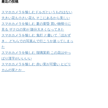
最近の投稿
スマホカメラを愉しむドルガというものはない
大きい花も小さい花も そこにあるから美しい
スマホカメラを愉しむ 夏の黄昏 買い物帰りに
見る ザクロの実が 随分大きくなってきた
スマホカメラを愉しむ 鬼灯 と書いて「ほおず
き」 どちらでの写真んで行こうか迷ってしまっ
た
スマホカメラを愉しむ 瑠璃茉莉 この花はやっ
ぱり漢字がいいいい
スマホカメラを愉しむ 赤い実が可愛い ヒピリ
カムの実とか