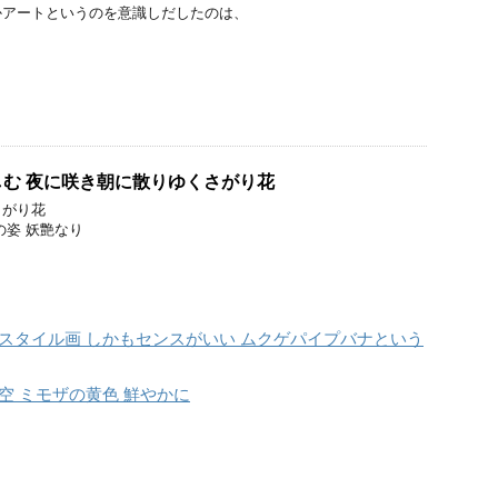
かアートというのを意識しだしたのは、
、
む 夜に咲き朝に散りゆくさがり花
さがり花
の姿 妖艶なり
スタイル画 しかもセンスがいい ムクゲパイプバナという
空 ミモザの黄色 鮮やかに