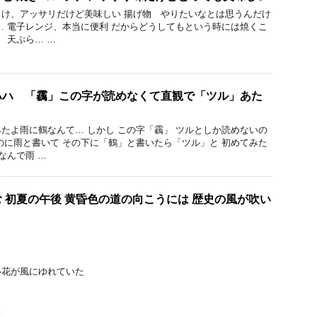
け、アッサリだけど美味しい 揚げ物 やりたいなとは思うんだけ
… 電子レンジ、本当に便利 だからどうしてもという時には焼くこ
 天ぷら… …
ハハ 「靏」この字が読めなくて直観で「ツル」あた
たよ雨に鶴なんて… しかし この字「靏」 ツルとしか読めないの
のに雨と書いて その下に「鶴」と書いたら「ツル」と 初めてみた
なんで雨 …
 初夏の午後 黄昏色の道の向こうには 歴史の風が吹い
い花が風にゆれていた
ら
…