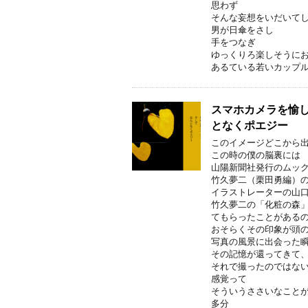
思わず
そんな妄想をいだいて
男が日傘をさし
手をつなぎ
ゆっくりろ楽しそうに
あるている若いカップ
スマホカメラを愉し
となくポエジー
このイメージどこから
この時の僕の脳裏には
山陽新聞社発行のムッ
竹久夢二（栗田勇編）
イラストレーターの山
竹久夢二の「化粧の森
てもらったことがある
おそらくその印象が頭
写真の風景に出会った
その記憶が還ってきて
それで撮ったのではな
感覚って
そういうささいなこと
多分