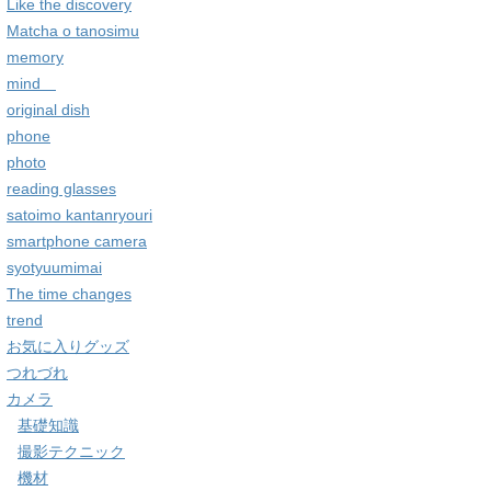
Like the discovery
Matcha o tanosimu
memory
mind
original dish
phone
photo
reading glasses
satoimo kantanryouri
smartphone camera
syotyuumimai
The time changes
trend
お気に入りグッズ
つれづれ
カメラ
基礎知識
撮影テクニック
機材