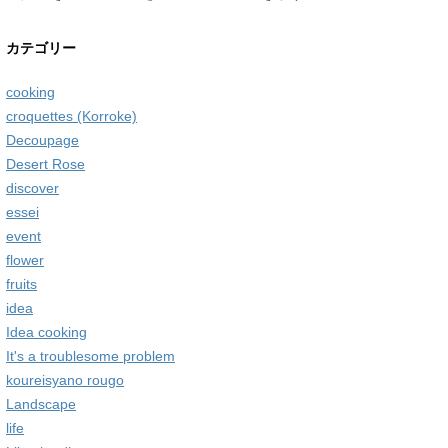
カテゴリー
cooking
croquettes (Korroke)
Decoupage
Desert Rose
discover
essei
event
flower
fruits
idea
Idea cooking
It's a troublesome problem
koureisyano rougo
Landscape
life