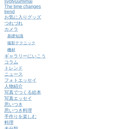
syotyuumimai
The time changes
trend
お気に入りグッズ
つれづれ
カメラ
基礎知識
撮影テクニック
機材
ギャラリーにいこう
コラム
トレンド
ニュース
フォトエッセイ
人物紹介
写真でつくる絵本
写真エッセイ
思いつき
思いつき料理
手作りを楽しむ
料理
未分類