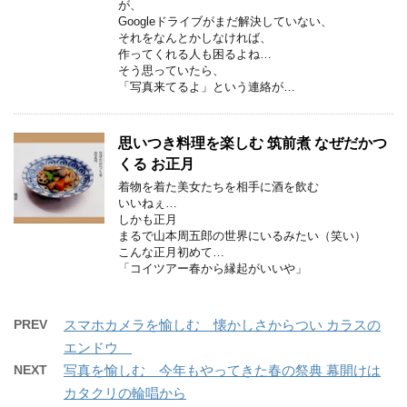
が、
Googleドライブがまだ解決していない、
それをなんとかしなければ、
作ってくれる人も困るよね…
そう思っていたら、
「写真来てるよ」という連絡が…
思いつき料理を楽しむ 筑前煮 なぜだかつ
くる お正月
着物を着た美女たちを相手に酒を飲む
いいねぇ…
しかも正月
まるで山本周五郎の世界にいるみたい（笑い）
こんな正月初めて…
「コイツアー春から縁起がいいや」
PREV
スマホカメラを愉しむ 懐かしさからつい カラスの
エンドウ
NEXT
写真を愉しむ 今年もやってきた春の祭典 幕開けは
カタクリの輪唱から