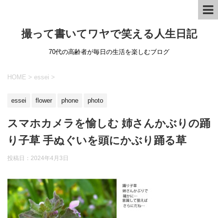
撮って書いてワヤで笑える人生日記
70代の高齢者が毎日の生活を楽しむブログ
HOME
>
essei
>
essei
flower
phone
photo
スマホカメラを愉しむ 姉さんかぶりの踊
り子草 手ぬぐいを頭にかぶり踊る草
投稿日：
2024年4月3日