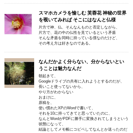
スマホカメラを愉しむ 芙蓉花 神秘の世界
を覗いてみれば そこにはなんと仏様
片方で神、仏、そんなんものと否定しながら、
片方で、花の中の仏性を見ているという矛盾
そんな矛盾を同時に持っている僕なのだけど、
その考え方は好きなのである。
なんだかよく分らない、分からないとい
うことは魅力なんだ
朝起きて、
Googleドライブの共有に入れようとするのだが、
長いこと使ってないから、
やり方がわからない
おまけに、
原稿を、
使い慣れたXPのWordで書いて、
それを10に持ってきてと思っていたのに、
なんとWordがPDFに勝手に変換されてしまうという
状態になって、
結論としてメモ帳にコピペしてなんとか送ったのだ