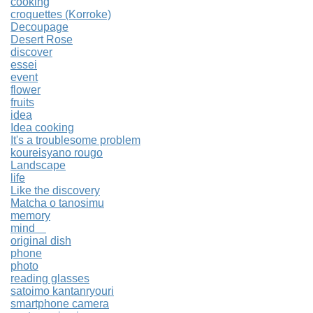
cooking
croquettes (Korroke)
Decoupage
Desert Rose
discover
essei
event
flower
fruits
idea
Idea cooking
It's a troublesome problem
koureisyano rougo
Landscape
life
Like the discovery
Matcha o tanosimu
memory
mind
original dish
phone
photo
reading glasses
satoimo kantanryouri
smartphone camera