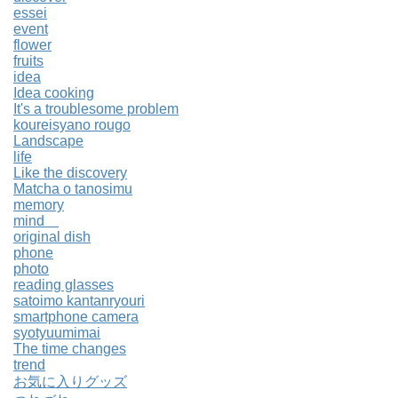
essei
event
flower
fruits
idea
Idea cooking
It's a troublesome problem
koureisyano rougo
Landscape
life
Like the discovery
Matcha o tanosimu
memory
mind
original dish
phone
photo
reading glasses
satoimo kantanryouri
smartphone camera
syotyuumimai
The time changes
trend
お気に入りグッズ