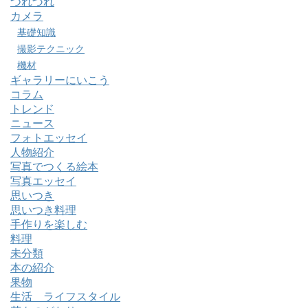
つれづれ
カメラ
基礎知識
撮影テクニック
機材
ギャラリーにいこう
コラム
トレンド
ニュース
フォトエッセイ
人物紹介
写真でつくる絵本
写真エッセイ
思いつき
思いつき料理
手作りを楽しむ
料理
未分類
本の紹介
果物
生活 ライフスタイル