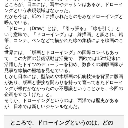
ところが、日本には、写生やデッサンはあるが、ドローイ
ングという表現領域はなかった。
だから今は、紙の上に描かれたものをみなドローイングと
呼んでいる。
「ドロー」（Draw）とは、「引っ張る」「線を引く」と
いう意味で、「ドローイング」は、線描画」と訳され、鉛
筆、コンテ、ペンなどで描かれた線の集積による絵画のこ
と。
世界には、「版画とドローイング」の国際コンペもあっ
て、この方面の芸術活動は活発で、 西欧では15世紀末に
活躍したドイツのデューラーを初め、数多くの銅版画家が
見事な線描の極地を見せている。
しかし日本には、型染めや木版画の伝統技法を背景に版画
があり、版画と密接な関わりを持って育ってきたドローイ
ングが根付かなかったのか不思議ということから、今回の
企画を立ち上げた」と。
そうか、ドローイングというのは、西洋では歴史がある
が、日本では新しいジャンルなんだ。
ところで、ドローイングというのは、どの