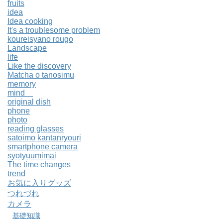
fruits
idea
Idea cooking
It's a troublesome problem
koureisyano rougo
Landscape
life
Like the discovery
Matcha o tanosimu
memory
mind
original dish
phone
photo
reading glasses
satoimo kantanryouri
smartphone camera
syotyuumimai
The time changes
trend
お気に入りグッズ
つれづれ
カメラ
基礎知識