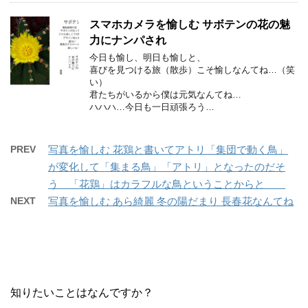
スマホカメラを愉しむ サボテンの花の魅
力にナンパされ
今日も愉し、明日も愉しと、
喜びを見つける旅（散歩）こそ愉しなんてね…（笑
い）
君たちがいるから僕は元気なんてね…
ハハハ…今日も一日頑張ろう…
PREV
写真を愉しむ 花鶏と書いてアトリ「集団で動く鳥」
が変化して「集まる鳥」「アトリ」となったのだそ
う 「花鶏」はカラフルな鳥ということからと
NEXT
写真を愉しむ あら綺麗 冬の陽だまり 長春花なんてね
知りたいことはなんですか？