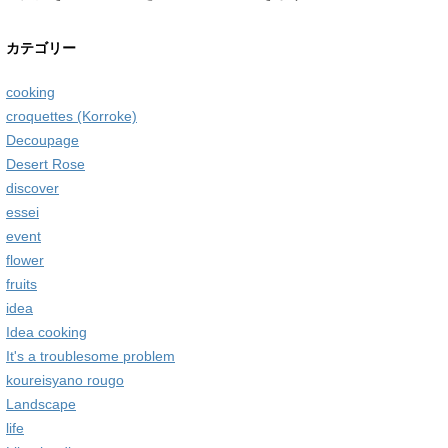
カテゴリー
cooking
croquettes (Korroke)
Decoupage
Desert Rose
discover
essei
event
flower
fruits
idea
Idea cooking
It's a troublesome problem
koureisyano rougo
Landscape
life