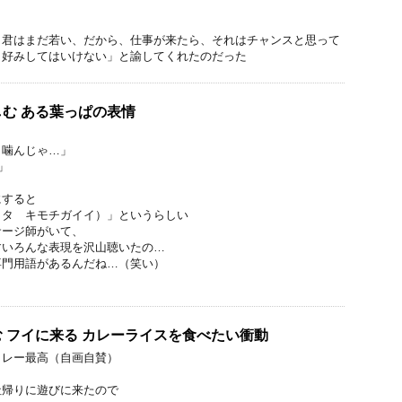
。君はまだ若い、だから、仕事が来たら、それはチャンスと思って
り好みしてはいけない」と諭してくれたのだった
む ある葉っぱの表情
く噛んじゃ…」
」
」
すると
イタ キモチガイイ）」というらしい
ージ師がいて、
いろんな表現を沢山聴いたの…
門用語があるんだね…（笑い）
む フイに来る カレーライスを食べたい衝動
カレー最高（自画自賛）
社帰りに遊びに来たので