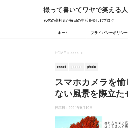
撮って書いてワヤで笑える人
70代の高齢者が毎日の生活を楽しむブログ
ホーム
プライバシーポリシー
HOME
>
essei
>
essei
phone
photo
スマホカメラを愉
ない風景を際立た
投稿日：
2024年9月10日