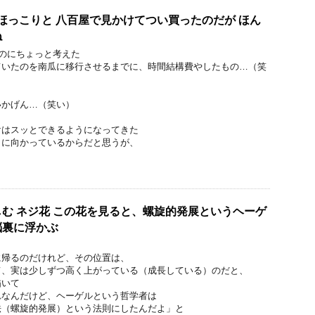
 ほっこりと 八百屋で見かけてつい買ったのだが ほん
ね
るのにちょっと考えた
ていたのを南瓜に移行させるまでに、時間結構費やしたもの…（笑
いかげん…（笑い）
けはスッとできるようになってきた
向に向かっているからだと思うが、
む ネジ花 この花を見ると、螺旋的発展というヘーゲ
脳裏に浮かぶ
に帰るのだけれど、その位置は、
て、実は少しずつ高く上がっている（成長している）のだと、
描いて
れなんだけど、ヘーゲルという哲学者は
法（螺旋的発展）という法則にしたんだよ」と