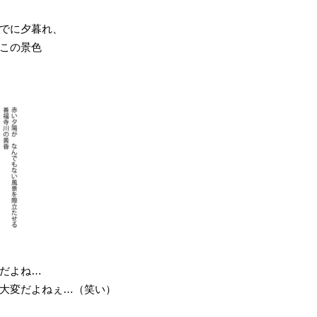
でに夕暮れ、
この景色
だよね…
大変だよねぇ…（笑い）