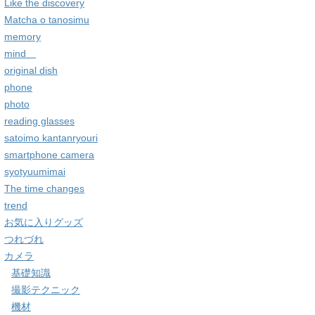
Like the discovery
Matcha o tanosimu
memory
mind
original dish
phone
photo
reading glasses
satoimo kantanryouri
smartphone camera
syotyuumimai
The time changes
trend
お気に入りグッズ
つれづれ
カメラ
基礎知識
撮影テクニック
機材