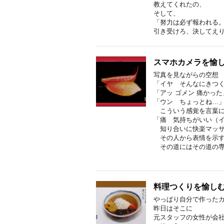
教えてくれたの、
そして、
「努力は必ず報われる
引き受けろ、決してえ
スマホカメラを愉し
写真を見ながらの空想
「イヤ そんなにきつ
「アッ ゴメン 痛かった
「ウン ちょっとね…
こういう感覚を言葉に
「痛 気持ちがいい（
知り合いに快楽マッサ
その人から表情を示す
その道にはその道の専
料理つくりを愉し
やっぱり自分で作った
昨日はそこに
元スタッフの女性が会