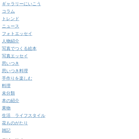
ギャラリーにいこう
コラム
トレンド
ニュース
フォトエッセイ
人物紹介
写真でつくる絵本
写真エッセイ
思いつき
思いつき料理
手作りを楽しむ
料理
未分類
本の紹介
果物
生活 ライフスタイル
花ものがたり
雑記