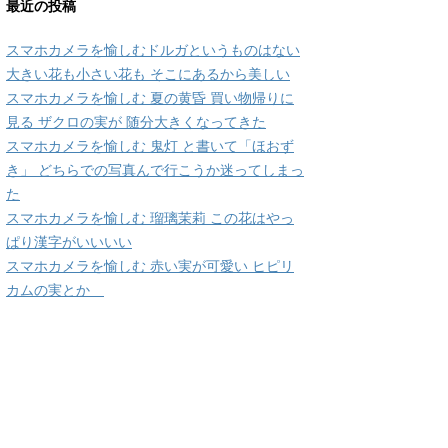
最近の投稿
スマホカメラを愉しむドルガというものはない
大きい花も小さい花も そこにあるから美しい
スマホカメラを愉しむ 夏の黄昏 買い物帰りに
見る ザクロの実が 随分大きくなってきた
スマホカメラを愉しむ 鬼灯 と書いて「ほおず
き」 どちらでの写真んで行こうか迷ってしまっ
た
スマホカメラを愉しむ 瑠璃茉莉 この花はやっ
ぱり漢字がいいいい
スマホカメラを愉しむ 赤い実が可愛い ヒピリ
カムの実とか