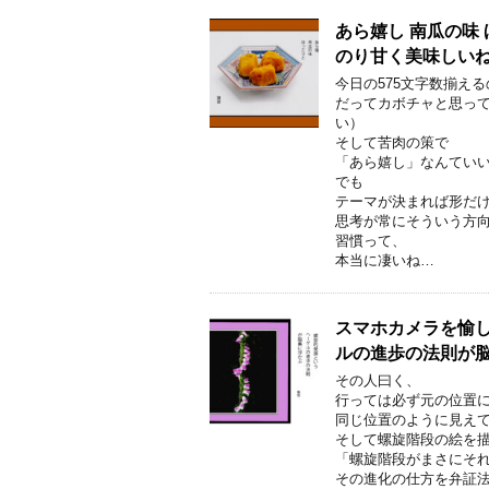
あら嬉し 南瓜の味
のり甘く美味しい
今日の575文字数揃え
だってカボチャと思っ
い）
そして苦肉の策で
「あら嬉し」なんてい
でも
テーマが決まれば形だ
思考が常にそういう方
習慣って、
本当に凄いね…
スマホカメラを愉し
ルの進歩の法則が
その人曰く、
行っては必ず元の位置
同じ位置のように見え
そして螺旋階段の絵を
「螺旋階段がまさにそ
その進化の仕方を弁証