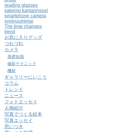
reading glasses
satoimo kantanryouri
smartphone camera
syotyuumimai
The time changes
trend
お気に入りグッズ
つれづれ
カメラ
基礎知識
撮影テクニック
機材
ギャラリーにいこう
コラム
トレンド
ニュース
フォトエッセイ
人物紹介
写真でつくる絵本
写真エッセイ
思いつき