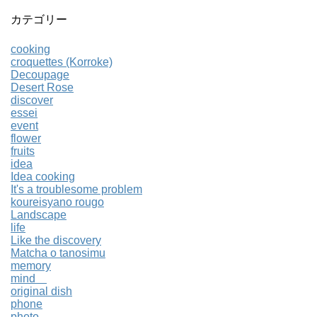
カテゴリー
cooking
croquettes (Korroke)
Decoupage
Desert Rose
discover
essei
event
flower
fruits
idea
Idea cooking
It's a troublesome problem
koureisyano rougo
Landscape
life
Like the discovery
Matcha o tanosimu
memory
mind
original dish
phone
photo