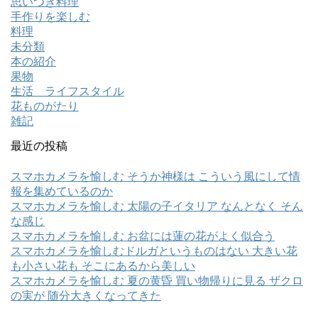
思いつき料理
手作りを楽しむ
料理
未分類
本の紹介
果物
生活 ライフスタイル
花ものがたり
雑記
最近の投稿
スマホカメラを愉しむ そうか神様は こういう風にして情
報を集めているのか
スマホカメラを愉しむ 太陽の子イタリア なんとなく そん
な感じ
スマホカメラを愉しむ お盆には蓮の花がよく似合う
スマホカメラを愉しむドルガというものはない 大きい花
も小さい花も そこにあるから美しい
スマホカメラを愉しむ 夏の黄昏 買い物帰りに見る ザクロ
の実が 随分大きくなってきた