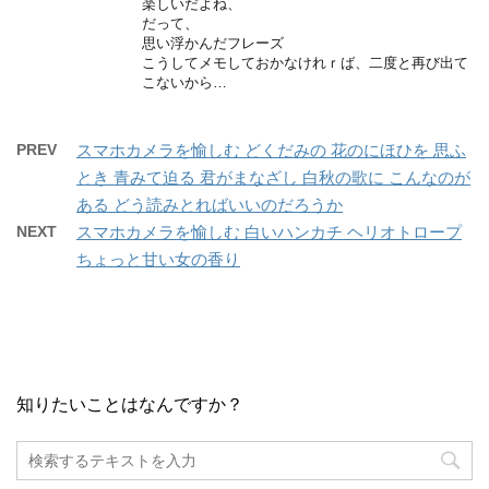
楽しいだよね、
だって、
思い浮かんだフレーズ
こうしてメモしておかなけれｒば、二度と再び出て
こないから…
PREV
スマホカメラを愉しむ どくだみの 花のにほひを 思ふ
とき 青みて迫る 君がまなざし 白秋の歌に こんなのが
ある どう読みとればいいのだろうか
NEXT
スマホカメラを愉しむ 白いハンカチ ヘリオトロープ
ちょっと甘い女の香り
知りたいことはなんですか？