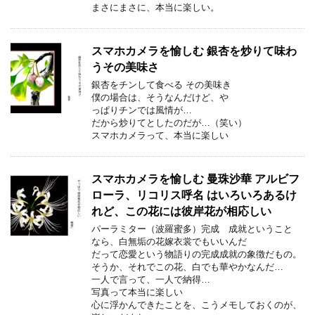
まさにまさに、本当に楽しい。
スマホカメラを愉しむ 銀杏を炒りて味わ
うその美味さ
銀杏をチンして食べる その美味き
僕の場合は、そうなんだけど、や
っぱりチンでは風情が…
だから炒りてとしたのだが…（笑い）
スマホカメラって、本当に楽しい
スマホカメラを愉しむ 曼珠沙華 アルビフ
ローラ、リコリス呼名 はいろいろあるけ
れど、この花には彼岸花が相応しい
パーラミター（波羅蜜多）完成 成就ということ
なら、白無垢の花嫁衣裳でもいいんだ
だって恋愛という物語りの完成成就の象徴だもの。
そうか、それでこの花、白でも華やかなんだ…
一人で言って、一人で納得…
写真って本当に楽しい
心に浮かんできたことを、こうメモしておくのが、