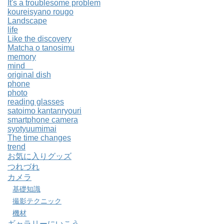
It's a troublesome problem
koureisyano rougo
Landscape
life
Like the discovery
Matcha o tanosimu
memory
mind
original dish
phone
photo
reading glasses
satoimo kantanryouri
smartphone camera
syotyuumimai
The time changes
trend
お気に入りグッズ
つれづれ
カメラ
基礎知識
撮影テクニック
機材
ギャラリーにいこう