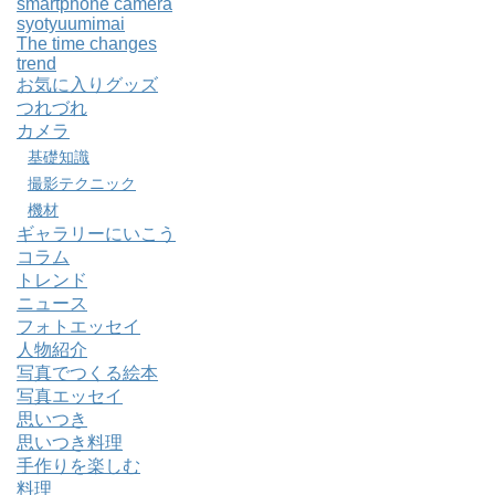
smartphone camera
syotyuumimai
The time changes
trend
お気に入りグッズ
つれづれ
カメラ
基礎知識
撮影テクニック
機材
ギャラリーにいこう
コラム
トレンド
ニュース
フォトエッセイ
人物紹介
写真でつくる絵本
写真エッセイ
思いつき
思いつき料理
手作りを楽しむ
料理