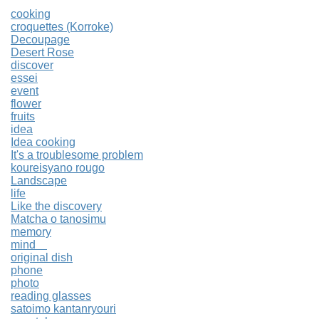
cooking
croquettes (Korroke)
Decoupage
Desert Rose
discover
essei
event
flower
fruits
idea
Idea cooking
It's a troublesome problem
koureisyano rougo
Landscape
life
Like the discovery
Matcha o tanosimu
memory
mind
original dish
phone
photo
reading glasses
satoimo kantanryouri