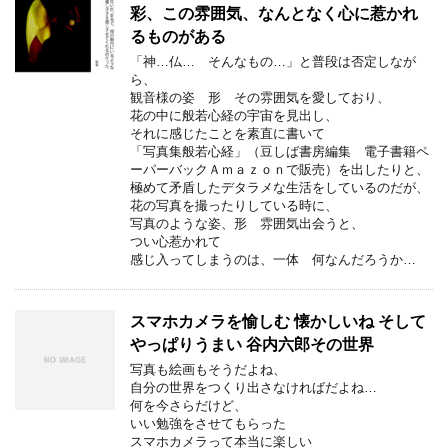
彩、この雰囲気、なんとなく心に惹かれ
るものがある
「神…仏… そんなもの…」と普段は否定しなが
ら、
観音様の姿 形 その雰囲気を愛しており、
花の中に般若心経の宇宙を見出し、
それに感じたことを素直に書いて
「写真集般若心経」（豆しば書房編集 電子書籍ペ
ーパーバックＡｍａｚｏｎで販売）を出したりと、
極めて矛盾したデタラメな生活をしているのだが、
花の写真を撮ったりしている時に、
写真のような姿、形 雰囲気出会うと、
つい心惹かれて
感じ入ってしまうのは、一体 何なんだろうか…
スマホカメラを愉しむ 懐かしいね そして
やっぱりうまい 谷内六郎その世界
写真も絵画もそうだよね、
自分の世界をつくり出さなければだよね…
何を今さらだけど、
いい勉強をさせてもらった
スマホカメラって本当に楽しい