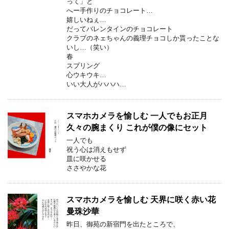
って」と
へー手作りのチョコレート…
嬉しいねぇ…
だってバレンタインのチョコレート
クラブのネェちゃんの義理チョコしか貰ったことな
いし…（笑い）
春
スプリング
心ウキウキ…
いい大人がハハハ…
スマホカメラを愉しむ 一人でもお正月
久々の腕まくり これが僕の像にセット
一人でも
祝う心は消えもせず
皿に咲かせる
ささやかな花
スマホカメラを愉しむ 天界に咲く赤い花
曼珠沙華
昨日、御苑の新宿門を出たところで、