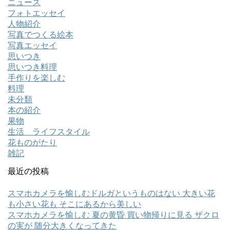
ニュース
フォトエッセイ
人物紹介
写真でつくる絵本
写真エッセイ
思いつき
思いつき料理
手作りを楽しむ
料理
未分類
本の紹介
果物
生活 ライフスタイル
花ものがたり
雑記
最近の投稿
スマホカメラを愉しむドルガというものはない 大きい花
も小さい花も そこにあるから美しい
スマホカメラを愉しむ 夏の黄昏 買い物帰りに見る ザクロ
の実が 随分大きくなってきた