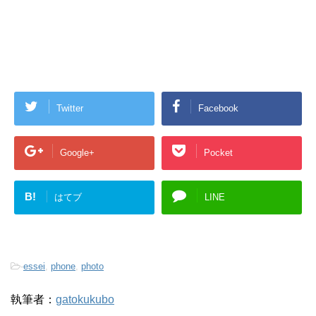
Twitter
Facebook
Google+
Pocket
B!
はてブ
LINE
-
essei
,
phone
,
photo
執筆者：
gatokukubo