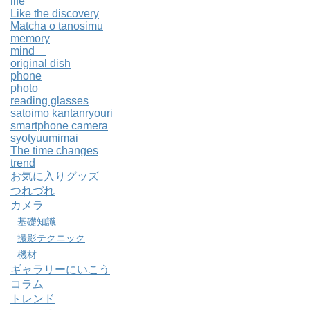
life
Like the discovery
Matcha o tanosimu
memory
mind
original dish
phone
photo
reading glasses
satoimo kantanryouri
smartphone camera
syotyuumimai
The time changes
trend
お気に入りグッズ
つれづれ
カメラ
基礎知識
撮影テクニック
機材
ギャラリーにいこう
コラム
トレンド