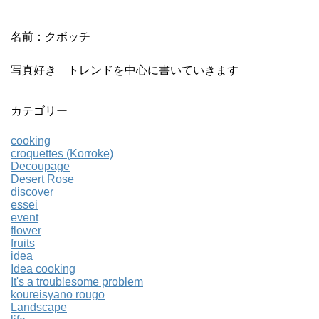
名前：クボッチ
写真好き トレンドを中心に書いていきます
カテゴリー
cooking
croquettes (Korroke)
Decoupage
Desert Rose
discover
essei
event
flower
fruits
idea
Idea cooking
It's a troublesome problem
koureisyano rougo
Landscape