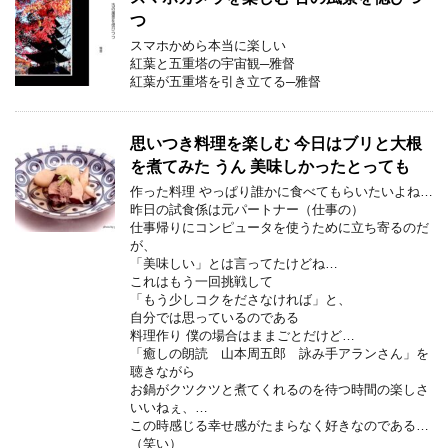
つ
スマホかめら本当に楽しい
紅葉と五重塔の宇宙観─雅督
紅葉が五重塔を引き立てる─雅督
思いつき料理を楽しむ 今日はブリと大根
を煮てみた うん 美味しかったとっても
作った料理 やっぱり誰かに食べてもらいたいよね…
昨日の試食係は元パートナー（仕事の）
仕事帰りにコンピュータを使うために立ち寄るのだ
が、
「美味しい」とは言ってたけどね…
これはもう一回挑戦して
「もう少しコクをださなければ」と、
自分では思っているのである
料理作り 僕の場合はままごとだけど…
「癒しの朗読 山本周五郎 詠み手アランさん」を
聴きながら
お鍋がクツクツと煮てくれるのを待つ時間の楽しさ
いいねぇ、…
この時感じる幸せ感がたまらなく好きなのである…
（笑い）