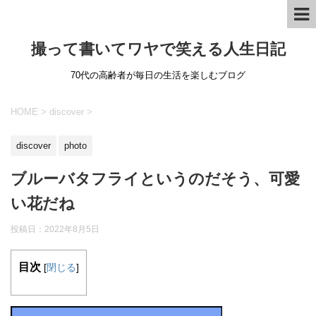
撮って書いてワヤで笑える人生日記
70代の高齢者が毎日の生活を楽しむブログ
HOME
>
discover
>
discover
photo
ブルーバタフライというのだそう、可愛
い花だね
投稿日：
2022年8月5日
目次
[
閉じる
]