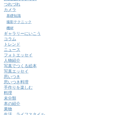
つれづれ
カメラ
基礎知識
撮影テクニック
機材
ギャラリーにいこう
コラム
トレンド
ニュース
フォトエッセイ
人物紹介
写真でつくる絵本
写真エッセイ
思いつき
思いつき料理
手作りを楽しむ
料理
未分類
本の紹介
果物
生活 ライフスタイル