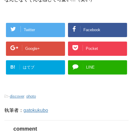
Twitter
Facebook
Google+
Pocket
B!
はてブ
LINE
-
discover
,
photo
執筆者：
gatokukubo
comment