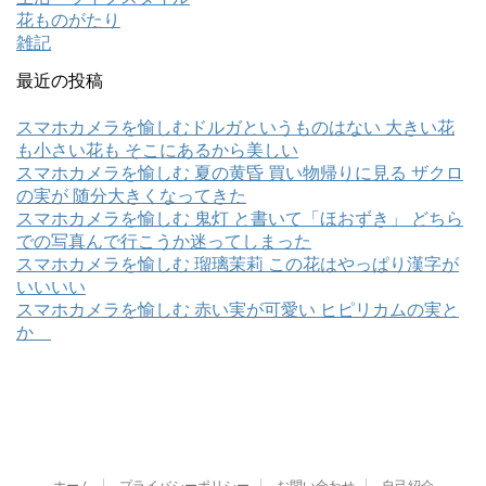
花ものがたり
雑記
最近の投稿
スマホカメラを愉しむドルガというものはない 大きい花
も小さい花も そこにあるから美しい
スマホカメラを愉しむ 夏の黄昏 買い物帰りに見る ザクロ
の実が 随分大きくなってきた
スマホカメラを愉しむ 鬼灯 と書いて「ほおずき」 どちら
での写真んで行こうか迷ってしまった
スマホカメラを愉しむ 瑠璃茉莉 この花はやっぱり漢字が
いいいい
スマホカメラを愉しむ 赤い実が可愛い ヒピリカムの実と
か
ホーム
プライバシーポリシー
お問い合わせ
自己紹介