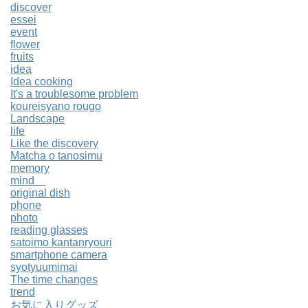
discover
essei
event
flower
fruits
idea
Idea cooking
It's a troublesome problem
koureisyano rougo
Landscape
life
Like the discovery
Matcha o tanosimu
memory
mind
original dish
phone
photo
reading glasses
satoimo kantanryouri
smartphone camera
syotyuumimai
The time changes
trend
お気に入りグッズ