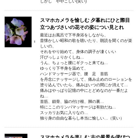
しかし ややこしい(笑い)
スマホカメラを愉しむ 夕暮れにひと際目
立つあづさいの花その姿につい見とれ
最近はお風呂で下半身浴をしながら、
昔懐かしい昭和の歌を聴いたり、朗読を聞くのが楽
しいの、
それをやり始めて、身体の調子が凄くいい
汗びっしょりかくしね…
うん、ちょっと腰にギクっと来てね…
ゆっくり下半身を温めて、
ハンドマッサージ器で、腰 足 首筋
を丹念にナッサージして、痛み止めのローションを
塗り込んでいたら、痛みはいつの間にか消えて…
痛みはやっぱり記憶の中にとどめなのが一番だよ
ね…
首筋、鎖骨、脇の付け根、脚の裏…
特にここのリンパマッサージは有効だね…
スッカリお気に入りなの…
独り身の自由な暮らし本当に愉しい…（笑い）
スマホカメラを楽しむ 古の風景を偲びつ