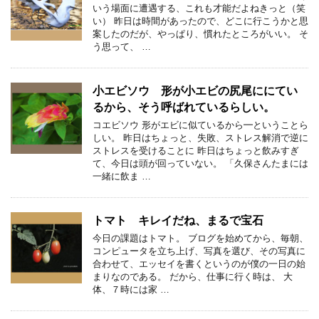
いう場面に遭遇する、これも才能だよねきっと（笑
い） 昨日は時間があったので、どこに行こうかと思
案したのだが、やっぱり、慣れたところがいい。 そ
う思って、 …
小エビソウ 形が小エビの尻尾ににてい
るから、そう呼ばれているらしい。
コエビソウ 形がエビに似ているから━ということら
しい。 昨日はちょっと、失敗、ストレス解消で逆に
ストレスを受けることに 昨日はちょっと飲みすぎ
て、今日は頭が回っていない。 「久保さんたまには
一緒に飲ま …
トマト キレイだね、まるで宝石
今日の課題はトマト。 ブログを始めてから、毎朝、
コンピュータを立ち上げ、写真を選び、その写真に
合わせて、エッセイを書くというのが僕の一日の始
まりなのである。 だから、仕事に行く時は、 大
体、７時には家 …