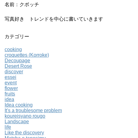
名前：クボッチ
写真好き トレンドを中心に書いていきます
カテゴリー
cooking
croquettes (Korroke)
Decoupage
Desert Rose
discover
essei
event
flower
fruits
idea
Idea cooking
It's a troublesome problem
koureisyano rougo
Landscape
life
Like the discovery