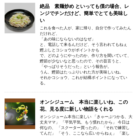
絶品 素麺炒め といっても僕の場合、レ
ンジでチンだけど、簡単でとても美味し
い
これを食べた人が、家に帰り、自分で作ってみたん
だけれど、
「あの味にならないのはなぜ」
と、電話して来るんだけど、そう言われてもねぇ
鰹ぶしとコショウがポイントかも
で、どのようにやったのか、作り方を聞いていて、
鰹節が少ないなと思ったので、その旨言うと、
「やっぱりそうだった」という報告が。
うん、鰹節はたっぷりいれた方が美味しいね。
それかコショウ、これが結構ポイントになってい
る。
オンシジューム 本当に楽しいね、この
花、見る度に新しい物語をくれる
オンシジューム本当に楽しい 「きゃーぶつかる、大
丈夫ママ」 「平気平気、もう慣れたから」 今日は
何なの、 「スクーター買ったの」 「それで練習し
てんだ」 「そう、ここなら広いからねぇ」 「楽し