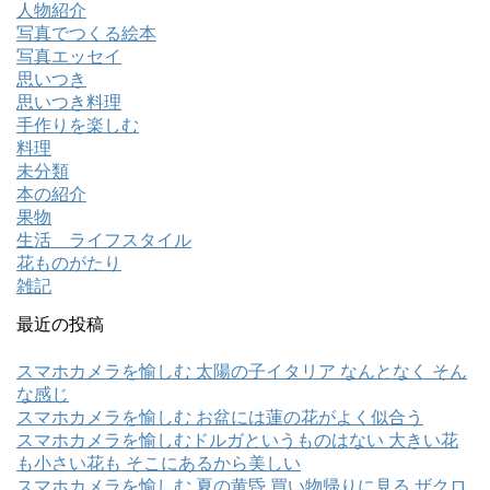
人物紹介
写真でつくる絵本
写真エッセイ
思いつき
思いつき料理
手作りを楽しむ
料理
未分類
本の紹介
果物
生活 ライフスタイル
花ものがたり
雑記
最近の投稿
スマホカメラを愉しむ 太陽の子イタリア なんとなく そん
な感じ
スマホカメラを愉しむ お盆には蓮の花がよく似合う
スマホカメラを愉しむドルガというものはない 大きい花
も小さい花も そこにあるから美しい
スマホカメラを愉しむ 夏の黄昏 買い物帰りに見る ザクロ