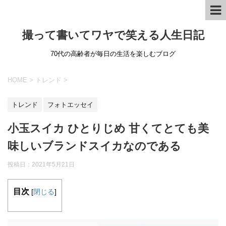
撮って書いてワヤで笑える人生日記
70代の高齢者が毎日の生活を楽しむブログ
HOME
>
トレンド
>
トレンド
フォトエッセイ
小玉スイカ ひとりじめ 甘くてとても美
味しいブランドスイカなのである
投稿日：
2021年5月21日
目次
[
閉じる
]