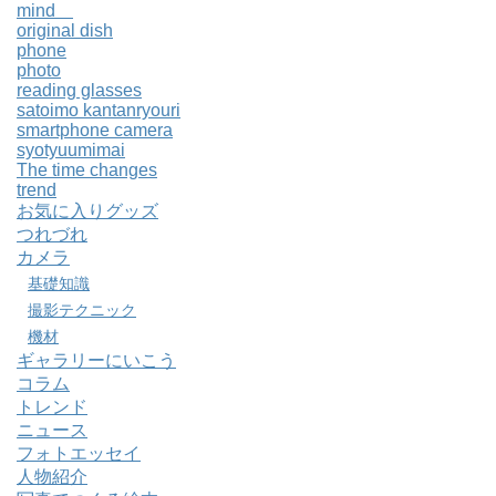
mind
original dish
phone
photo
reading glasses
satoimo kantanryouri
smartphone camera
syotyuumimai
The time changes
trend
お気に入りグッズ
つれづれ
カメラ
基礎知識
撮影テクニック
機材
ギャラリーにいこう
コラム
トレンド
ニュース
フォトエッセイ
人物紹介