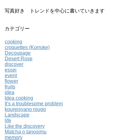
写真好き トレンドを中心に書いていきます
カテゴリー
cooking
croquettes (Korroke)
Decoupage
Desert Rose
discover
essei
event
flower
fruits
idea
Idea cooking
It's a troublesome problem
koureisyano rougo
Landscape
life
Like the discovery
Matcha o tanosimu
memory