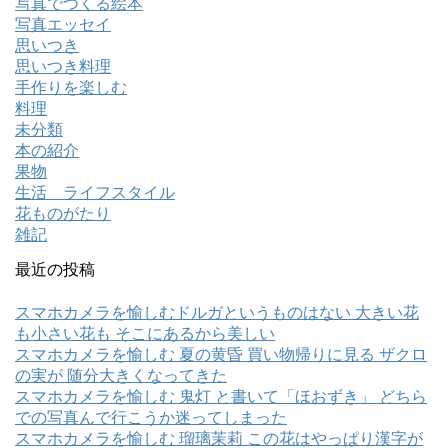
写真でつくる絵本
写真エッセイ
思いつき
思いつき料理
手作りを楽しむ
料理
未分類
本の紹介
果物
生活 ライフスタイル
花ものがたり
雑記
最近の投稿
スマホカメラを愉しむドルガというものはない 大きい花
も小さい花も そこにあるから美しい
スマホカメラを愉しむ 夏の黄昏 買い物帰りに見る ザクロ
の実が 随分大きくなってきた
スマホカメラを愉しむ 鬼灯 と書いて「ほおずき」 どちら
での写真んで行こうか迷ってしまった
スマホカメラを愉しむ 瑠璃茉莉 この花はやっぱり漢字が