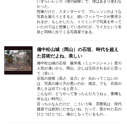
いずらいレンズ（僕の経験）で、僕はあまり使わな
かった。
想像だけど、スタンダードで、ブレッソンのような
写真を撮ろうとすると、鋭いフットワークが要求さ
れるが、もしかしたら、トリミングで写真を作って
いたのではと想像しているのだが…ライカという名
前と同時に出てくる写真家である。
備中松山城（岡山）の石垣、時代を超え
た芸術だよね、美しい
備中松山城の石垣 藤井風（ミュージシャン）君の
人気が凄いから、岡山、少しは注目されるかと思っ
て（笑い）
石垣の規模（高さ、迫力）が、伝わってこないの
は、写真の撮り方が悪いのか、残念。でも、石垣の
美しさは出ていると思う。
こんなの、どうやって造ったんだろうねぇ、重機も
何もない時代に…
言っちゃなんだけど、こういう味、雰囲気は、現代
建築では絶対にだせないね、だって、置かれた石の
ひとつひとつに、魂がこもっているもの…