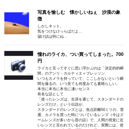
写真を愉しむ 懐かしいねぇ 沙漠の象
徴
しかしネット、
気をつけなけっらばだよ…
儲け話は特にね…
憧れのライカ、つい買ってしまった。700
円
ライカと言ってすぐに思い浮かぶのは「決定的的瞬
間」のアンリ・カルティエ＝ブレッソン
いつもカメラを持っていて、ここしかないという瞬
間を撮るの、いつ見ても何度みても素晴らしい。
本当に本当に本当に凄いセンス
有名な話として
「使ったレンズは、生涯を通じて、スタンダードの
レンズだけ」という伝説が、
スタンダードのレンズとは、焦点距離50ミリの、普
通、カメラを買った時についているレンズ（今はズ
ームレンズが多いから昔の話）で、人間の視覚に近
いレンズと言われているのだけれど、実際には、使