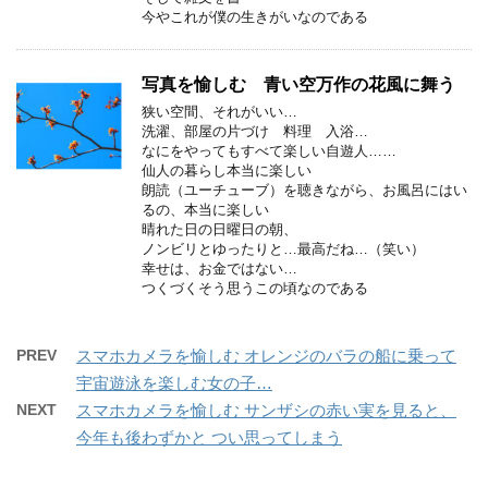
今やこれが僕の生きがいなのである
写真を愉しむ 青い空万作の花風に舞う
狭い空間、それがいい…
洗濯、部屋の片づけ 料理 入浴…
なにをやってもすべて楽しい自遊人……
仙人の暮らし本当に楽しい
朗読（ユーチューブ）を聴きながら、お風呂にはい
るの、本当に楽しい
晴れた日の日曜日の朝、
ノンビリとゆったりと…最高だね…（笑い）
幸せは、お金ではない…
つくづくそう思うこの頃なのである
PREV
スマホカメラを愉しむ オレンジのバラの船に乗って
宇宙遊泳を楽しむ女の子…
NEXT
スマホカメラを愉しむ サンザシの赤い実を見ると、
今年も後わずかと つい思ってしまう