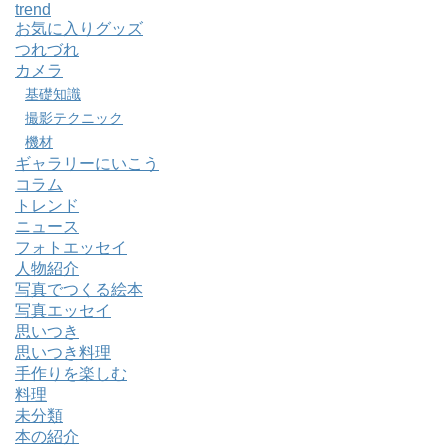
trend
お気に入りグッズ
つれづれ
カメラ
基礎知識
撮影テクニック
機材
ギャラリーにいこう
コラム
トレンド
ニュース
フォトエッセイ
人物紹介
写真でつくる絵本
写真エッセイ
思いつき
思いつき料理
手作りを楽しむ
料理
未分類
本の紹介