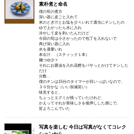
素朴煮と命名
僕の筍の煮方
深い器に皮ごと入れて
米のとぎ汁とお塩を少々いれて適当にチンしたの
ゆで上がったら水に入れ
冷やして皮を剥いたんだけど
今回の筍は小さかったので包丁を入れないで
再び深い器に入れ
水を適量いれ
本出汁 （スティック１本）
麺つゆ少々
それにお醤油を入れ花鰹をパサっとかけてチンした
だけ
分数…
僕のチンは15分のタイマーが目いっぱいなので、
３０分かな（いい加減笑い）
味見すると、
ちょっとエグミが残っていたけれど、
かえってそれが美味しさを後押しした感じで、
皆よろこんでいた
写真を楽しむ 今日は写真がなくてコレク
ションから