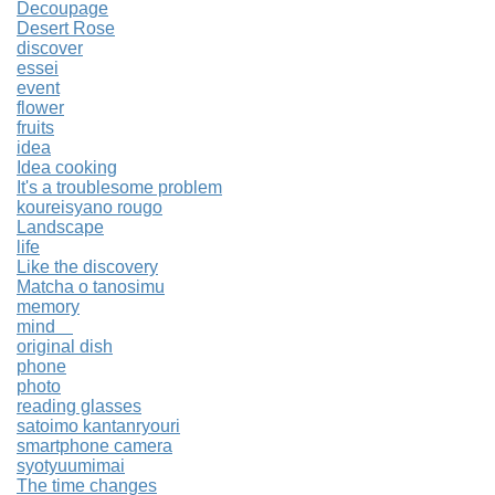
Decoupage
Desert Rose
discover
essei
event
flower
fruits
idea
Idea cooking
It's a troublesome problem
koureisyano rougo
Landscape
life
Like the discovery
Matcha o tanosimu
memory
mind
original dish
phone
photo
reading glasses
satoimo kantanryouri
smartphone camera
syotyuumimai
The time changes