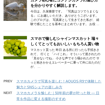
カメラ初心者にコンデジカメラの選び方
を分かりやすく解説します。
今日は、久保雅督です。 「写真はコツでうまくな
る」 にお越しいただき、ありがとうございます。
このブログは、 写真家として生きてきた私が、 経
験で感じたことを基本にまとめています。 お役 …
スマホで愉しむシャインマスカット 瑞々
しくてとってもおいしい もちろん貰い物
マスカット貰った 昨日 ある所に行ったら手招きさ
れて、 行くと 「ハイこれ」 そういって渡されたの
「見せないでね」 小さな声でそう囁かれたので サ
ッと抱きかかえエレベーターに乗って外に出たのだ
が、 …
PREV
スマホカメラで写真を楽しむ！AQUOS R9で体験した
魅力とSNSシェアの楽しみ方
NEXT
スマホカメラを愉しむ｜50年前の夢が叶った秋 ― 日
常を作品に変える撮影のすすめ