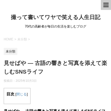
撮って書いてワヤで笑える人生日記
70代の高齢者が毎日の生活を楽しむブログ
HOME
>
未分類
>
未分類
見せばや ― 古語の響きと写真を添えて楽
しむSNSライフ
投稿日：
2025年10月3日
目次
[
閉じる
]