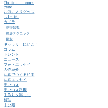
The time changes
trend
お気に入りグッズ
つれづれ
カメラ
基礎知識
撮影テクニック
機材
ギャラリーにいこう
コラム
トレンド
ニュース
フォトエッセイ
人物紹介
写真でつくる絵本
写真エッセイ
思いつき
思いつき料理
手作りを楽しむ
料理
未分類