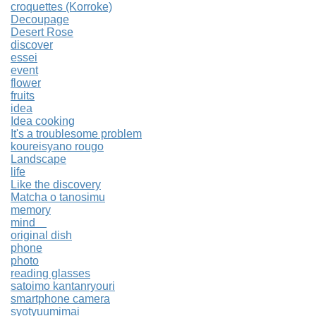
croquettes (Korroke)
Decoupage
Desert Rose
discover
essei
event
flower
fruits
idea
Idea cooking
It's a troublesome problem
koureisyano rougo
Landscape
life
Like the discovery
Matcha o tanosimu
memory
mind
original dish
phone
photo
reading glasses
satoimo kantanryouri
smartphone camera
syotyuumimai