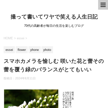
撮って書いてワヤで笑える人生日記
70代の高齢者が毎日の生活を楽しむブログ
HOME
>
essei
>
essei
flower
phone
photo
スマホカメラを愉しむ 咲いた花と蕾その
蕾を覆う緑のバランスがとてもいい
投稿日：
2024年8月11日