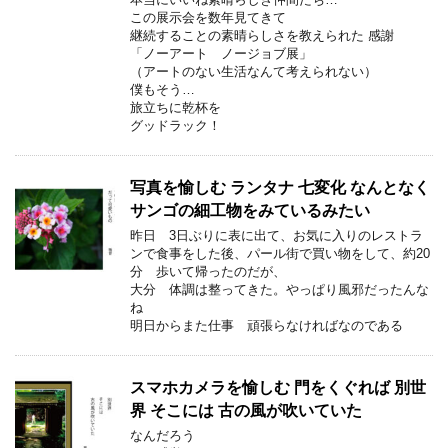
この展示会を数年見てきて
継続することの素晴らしさを教えられた 感謝
「ノーアート ノージョブ展」
（アートのない生活なんて考えられない）
僕もそう…
旅立ちに乾杯を
グッドラック！
写真を愉しむ ランタナ 七変化 なんとなく
サンゴの細工物をみているみたい
昨日 3日ぶりに表に出て、お気に入りのレストラ
ンで食事をした後、パール街で買い物をして、約20
分 歩いて帰ったのだが、
大分 体調は整ってきた。やっぱり風邪だったんな
ね
明日からまた仕事 頑張らなければなのである
スマホカメラを愉しむ 門をくぐれば 別世
界 そこには 古の風が吹いていた
なんだろう