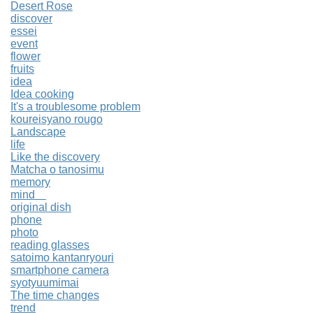
Desert Rose
discover
essei
event
flower
fruits
idea
Idea cooking
It's a troublesome problem
koureisyano rougo
Landscape
life
Like the discovery
Matcha o tanosimu
memory
mind
original dish
phone
photo
reading glasses
satoimo kantanryouri
smartphone camera
syotyuumimai
The time changes
trend