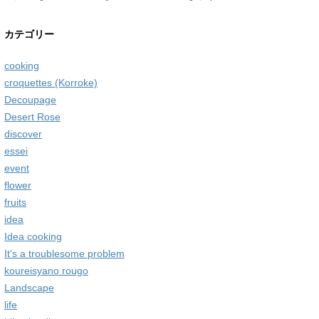
カテゴリー
cooking
croquettes (Korroke)
Decoupage
Desert Rose
discover
essei
event
flower
fruits
idea
Idea cooking
It's a troublesome problem
koureisyano rougo
Landscape
life