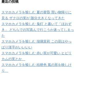
最近の投稿
スマホカメラを愉しむ 夏の黄昏 買い物帰りに
見る ザクロの実が 随分大きくなってきた
スマホカメラを愉しむ 鬼灯 と書いて「ほおず
き」 どちらでの写真んで行こうか迷ってしまっ
た
スマホカメラを愉しむ 瑠璃茉莉 この花はやっ
ぱり漢字がいいいい
スマホカメラを愉しむ 赤い実が可愛い ヒピリ
カムの実とか
スマホカメラを愉しむ 桔梗色 風の形を映しけ
り