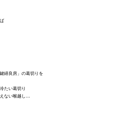
ば
鍵繕良房」の葛切りを
冷たい葛切り
えない喉越し…