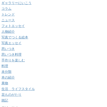
ギャラリーにいこう
コラム
トレンド
ニュース
フォトエッセイ
人物紹介
写真でつくる絵本
写真エッセイ
思いつき
思いつき料理
手作りを楽しむ
料理
未分類
本の紹介
果物
生活 ライフスタイル
花ものがたり
雑記