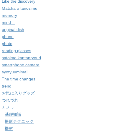
Like the discovery
Matcha o tanosimu
memory
mind
original dish
phone
photo
reading glasses
satoimo kantanryouri
smartphone camera
syotyuumimai
The time changes
trend
お気に入りグッズ
つれづれ
カメラ
基礎知識
撮影テクニック
機材