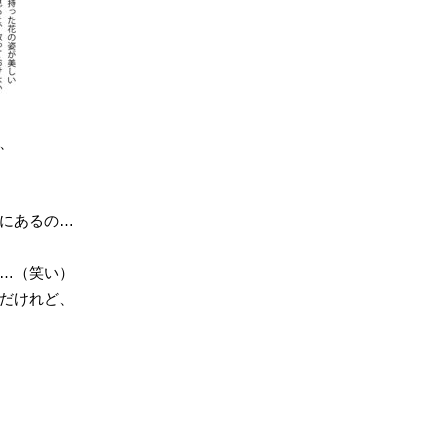
、
にあるの…
…（笑い）
だけれど、