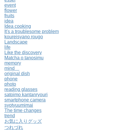
event
flower
fruits
idea
Idea cooking
It's a troublesome problem
koureisyano rougo
Landscape
life
Like the discovery
Matcha o tanosimu
memory
mind
original dish
phone
photo
reading glasses
satoimo kantanryouri
smartphone camera
syotyuumimai
The time changes
trend
お気に入りグッズ
つれづれ