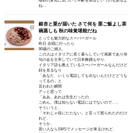
嗜好の変化に気づいて年齢を知るというのもあるよ
ね…
銀杏と栗が届いた さて何を 栗ご飯よし茶
碗蒸しも 秋の味覚堪能だね
とっても魅力的なスーパーガール
昨日 合唱に行ったら
90歳のご婦人、
この人はイタリアに長く暮らしていて画家であり俳
句の会を主宰していて日本舞踊もやり、
イタリア語も教えているスーパーガールなんだけど
顔を見るなり
「あなた いくら電話しても出ないんだけどどうな
ってるの」と
言われた瞬間
アッと思って
「ああ、あれは先生だったの、
ごめん、僕は知らない電話にはでないので…」
そういうと、
「それじゃ役にたたない」と言って怒られたのだけ
れど、
そうか、
若い人ならSMSでメッセージが来るけれど、