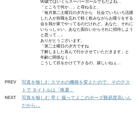
90歳ではいくらスーパーガールでもだよね…
「ところで何か…」と尋ねると、
「毎月第二土曜日の夕方から 社会でいろいろ活躍
した人が前職を忘れて軽く飲みながらお喋りをする
会を我が家でやってるのだけれど、あなた、それに
いらっしゃい、あなた面白いからそれに招待しよう
と思って…」
ありがとうございます。
「第二土曜日の夕方ですね
了解しました喜んで行かさせていただきます」と
年齢に関係なく、
こうして目をかけて下さるの、嬉しいねぇ…
PREV
写真を愉しむ スマホの機種を変えたので、そのテス
トで タイトルは「晩夏」
NEXT
写真を愉しむ 早く 撮ってよこのポーズ難易度高いん
だから…