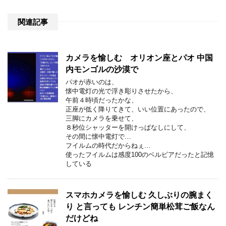
関連記事
カメラを愉しむ オリオン座とパオ 中国
内モンゴルの沙漠で
パオが赤いのは、
懐中電灯の光で浮き彫りさせたから、
午前４時頃だったかな、
正座が低く降りてきて、いい位置にあったので、
三脚にカメラを乗せて、
８秒位シャッターを開けっぱなしにして、
その間に懐中電灯で…
フイルムの時代だからねぇ…
使ったフイルムは感度100のベルビアだったと記憶
している
スマホカメラを愉しむ 久しぶりの腕まく
り と言っても レンチン簡単松茸ご飯なん
だけどね