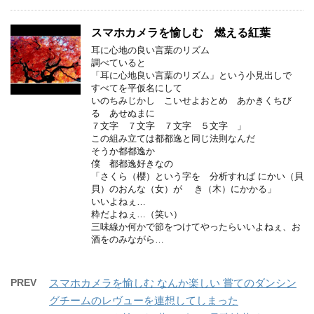
スマホカメラを愉しむ 燃える紅葉
耳に心地の良い言葉のリズム
調べていると
「耳に心地良い言葉のリズム」という小見出しで
すべてを平仮名にして
いのちみじかし こいせよおとめ あかきくちび
る あせぬまに
７文字 ７文字 ７文字 ５文字 」
この組み立ては都都逸と同じ法則なんだ
そうか都都逸か
僕 都都逸好きなの
「さくら（櫻）という字を 分析すれば にかい（貝
貝）のおんな（女）が き（木）にかかる」
いいよねぇ…
粋だよねぇ…（笑い）
三味線か何かで節をつけてやったらいいよねぇ、お
酒をのみながら…
PREV
スマホカメラを愉しむ なんか楽しい 嘗てのダンシン
グチームのレヴューを連想してしまった