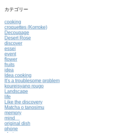
カテゴリー
cooking
croquettes (Korroke)
Decoupage
Desert Rose
discover
essei
event
flower
fruits
idea
Idea cooking
It's a troublesome problem
koureisyano rougo
Landscape
life
Like the discovery
Matcha o tanosimu
memory
mind
original dish
phone