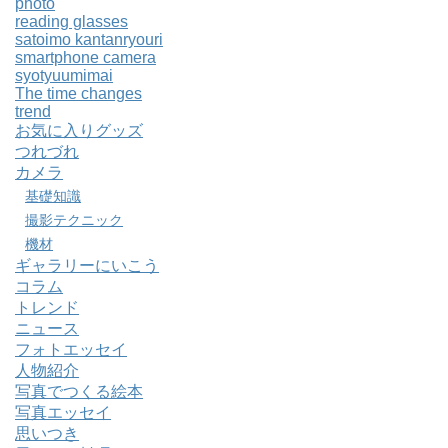
photo
reading glasses
satoimo kantanryouri
smartphone camera
syotyuumimai
The time changes
trend
お気に入りグッズ
つれづれ
カメラ
基礎知識
撮影テクニック
機材
ギャラリーにいこう
コラム
トレンド
ニュース
フォトエッセイ
人物紹介
写真でつくる絵本
写真エッセイ
思いつき