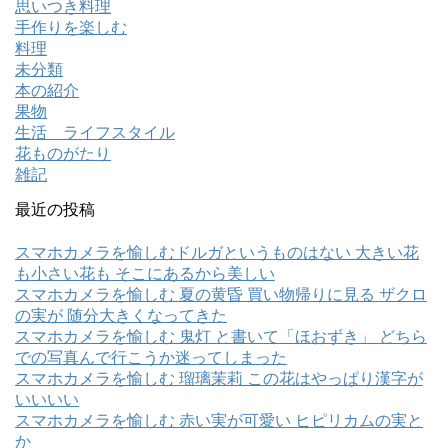
思いつき料理
手作りを楽しむ
料理
未分類
本の紹介
果物
生活 ライフスタイル
花ものがたり
雑記
最近の投稿
スマホカメラを愉しむドルガというものはない 大きい花
も小さい花も そこにあるから美しい
スマホカメラを愉しむ 夏の黄昏 買い物帰りに見る ザクロ
の実が 随分大きくなってきた
スマホカメラを愉しむ 鬼灯 と書いて「ほおずき」 どちら
での写真んで行こうか迷ってしまった
スマホカメラを愉しむ 瑠璃茉莉 この花はやっぱり漢字が
いいいい
スマホカメラを愉しむ 赤い実が可愛い ヒピリカムの実と
か