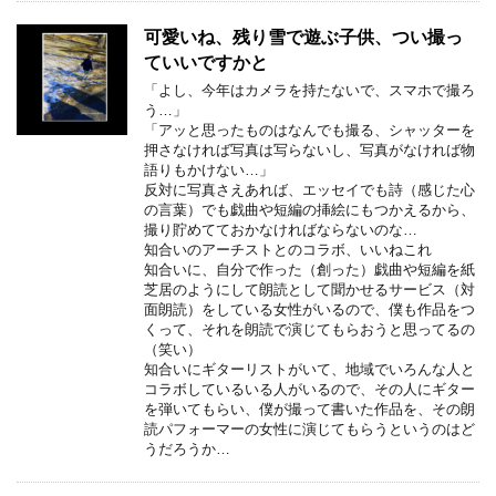
可愛いね、残り雪で遊ぶ子供、つい撮っ
ていいですかと
「よし、今年はカメラを持たないで、スマホで撮ろ
う…」
「アッと思ったものはなんでも撮る、シャッターを
押さなければ写真は写らないし、写真がなければ物
語りもかけない…」
反対に写真さえあれば、エッセイでも詩（感じた心
の言葉）でも戯曲や短編の挿絵にもつかえるから、
撮り貯めてておかなければならないのな…
知合いのアーチストとのコラボ、いいねこれ
知合いに、自分で作った（創った）戯曲や短編を紙
芝居のようにして朗読として聞かせるサービス（対
面朗読）をしている女性がいるので、僕も作品をつ
くって、それを朗読で演じてもらおうと思ってるの
（笑い）
知合いにギターリストがいて、地域でいろんな人と
コラボしているいる人がいるので、その人にギター
を弾いてもらい、僕が撮って書いた作品を、その朗
読パフォーマーの女性に演じてもらうというのはど
うだろうか…