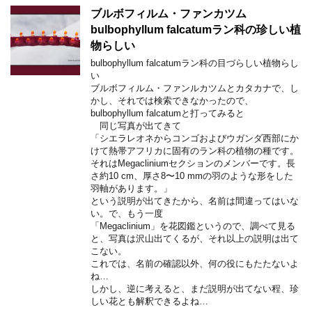
ブルボフィルム・ファンカツム
bulbophyllum falcatumラン科の珍しい植
物らしい
bulbophyllum falcatumラン科の目づらしい植物らし
い
ブルボフィルム・ファンルカツムとカタカナで、し
かし、それでは検索できなかったので、
bulbophyllum falcatumと打ってみると
同じ写真が出てきて
「シエラレオネからコンゴおよびウガンダ西部にか
けて熱帯アフリカに固有のラン科の植物の種です。
それはMegacliniumセクションのメンバーです。長
さ約10 cm、厚さ8〜10 mmの羽のような形をした
羽軸があります。」
という説明が出てきたから、名前は間違ってはいな
い。で、もう一度
「Megaclinium」を花図鑑というので、調べて見る
と、写真は沢山出てくるが、それ以上の説明は出て
こない。
これでは、名前の確認以外、何の役にもたたないよ
ね…
しかし、逆に考えると、まだ説明が出てない程、珍
しい花とも解釈できるよね…