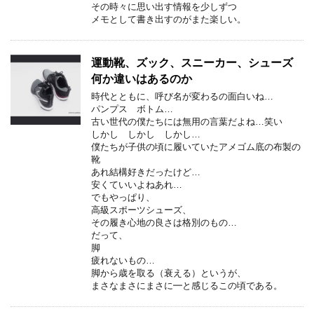
その時々に思い出す情報を少しずつ
メモとして書き出すのがまた楽しい。
運動靴、ズック、スニーカー、シューズ
何か違いはあるのか
時代とともに、呼び名が変わるの面白いね…
パンプス ボトム…
古い世代の僕たちには無用の言葉だよね…笑い
しかし しかし しかし…
僕たちが子供の頃に履いていたアメゴム底の布製の
靴
あれ結構好きだったけど…
安くていいよねあれ…
でもやっぱり、
高級スポーツシューズ、
その履き心地の良さは格別のもの…
だって、
脚
疲れないもの…
脚から歳を取る（衰える）というが、
まさなまさにまさに━と感じるこの頃である。