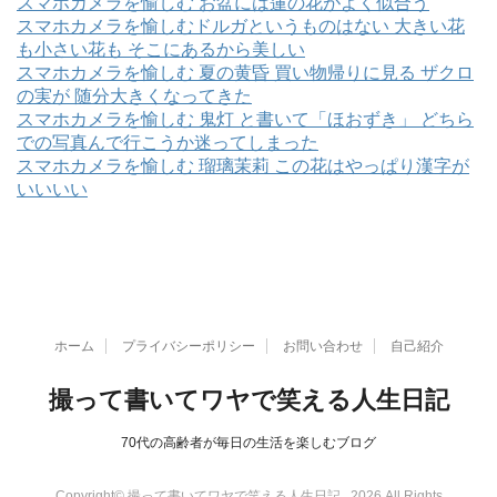
スマホカメラを愉しむ お盆には蓮の花がよく似合う
スマホカメラを愉しむドルガというものはない 大きい花
も小さい花も そこにあるから美しい
スマホカメラを愉しむ 夏の黄昏 買い物帰りに見る ザクロ
の実が 随分大きくなってきた
スマホカメラを愉しむ 鬼灯 と書いて「ほおずき」 どちら
での写真んで行こうか迷ってしまった
スマホカメラを愉しむ 瑠璃茉莉 この花はやっぱり漢字が
いいいい
ホーム
プライバシーポリシー
お問い合わせ
自己紹介
撮って書いてワヤで笑える人生日記
70代の高齢者が毎日の生活を楽しむブログ
Copyright© 撮って書いてワヤで笑える人生日記 , 2026 All Rights