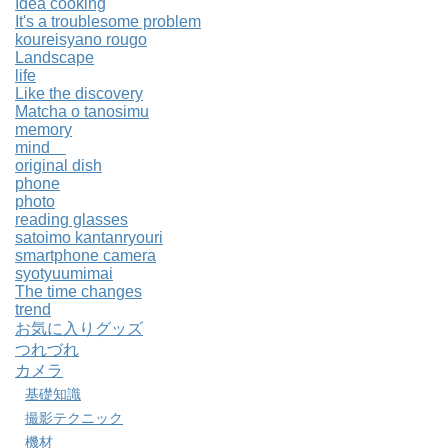
Idea cooking
It's a troublesome problem
koureisyano rougo
Landscape
life
Like the discovery
Matcha o tanosimu
memory
mind
original dish
phone
photo
reading glasses
satoimo kantanryouri
smartphone camera
syotyuumimai
The time changes
trend
お気に入りグッズ
つれづれ
カメラ
基礎知識
撮影テクニック
機材