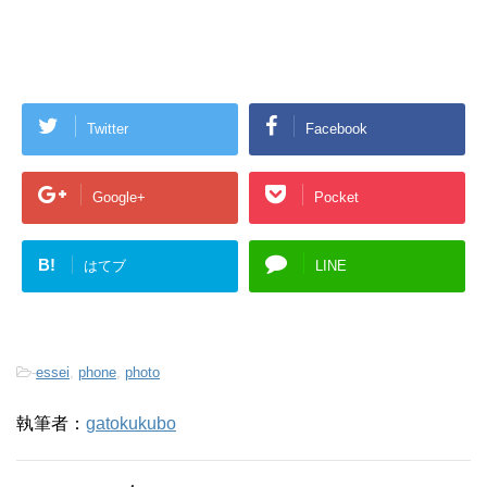
Twitter
Facebook
Google+
Pocket
B!
はてブ
LINE
-
essei
,
phone
,
photo
執筆者：
gatokukubo