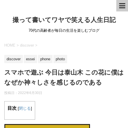
撮って書いてワヤで笑える人生日記
70代の高齢者が毎日の生活を楽しむブログ
HOME
>
discover
>
discover
essei
phone
photo
スマホで遊ぶ 今日は泰山木 この花に僕は
なぜか神々しさを感じるのである
投稿日：
2022年6月30日
目次
[
閉じる
]