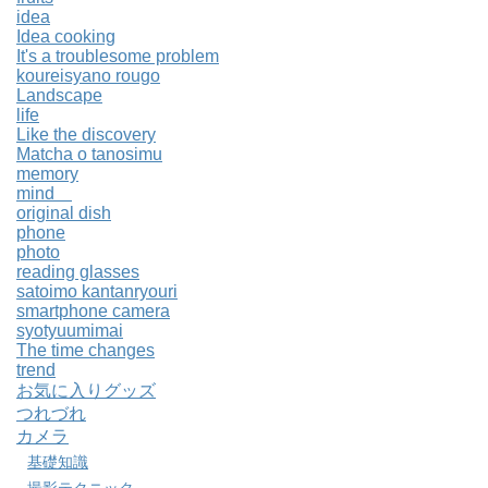
idea
Idea cooking
It's a troublesome problem
koureisyano rougo
Landscape
life
Like the discovery
Matcha o tanosimu
memory
mind
original dish
phone
photo
reading glasses
satoimo kantanryouri
smartphone camera
syotyuumimai
The time changes
trend
お気に入りグッズ
つれづれ
カメラ
基礎知識
撮影テクニック