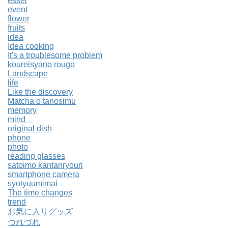
essei
event
flower
fruits
idea
Idea cooking
It's a troublesome problem
koureisyano rougo
Landscape
life
Like the discovery
Matcha o tanosimu
memory
mind
original dish
phone
photo
reading glasses
satoimo kantanryouri
smartphone camera
syotyuumimai
The time changes
trend
お気に入りグッズ
つれづれ