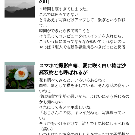
の山
１時間も寝すぎてしまった。
これでは何もできない
とりあえず写真だけアップして、繋ぎという作戦
で…
時間ができたら後で書こうと…
そう思ってコンピュータのスイッチを入れたら、
こういう日に限ってなかなか動いてくれないの…
やっぱり暇人でも動作容量拘るべきだったと反省…
スマホで撮影白椿、夏に咲く白い椿は沙
羅双樹とも呼ばれるが
花も調べてみると、いろいろあるねぇ…
白椿、凛として襟を正している、そんな花の姿がい
いねぇ…
僕は猫背で姿勢が悪いから、よけいにそう感じるの
かも知れない…
それにしてもスマホ楽しいね、
「おじさんこの花、キレイだねぇ、写真撮ってい
い」
そう声をかけるだけで、誰とでも気軽にしゃべれる
（笑い）
いつもはただお金のやりとりをするだけの不愛想な