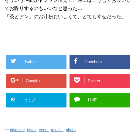
そういう仲間がドンドン増えて、時にはこうしてお会いし
てお喋りするのもいいなと思った…
「茶とアン」のお汁粉おいしくて、とても幸せだった。
Twitter
Facebook
Google+
Pocket
B!
はてブ
LINE
-
discover
,
essei
,
event
,
mind
,
photo