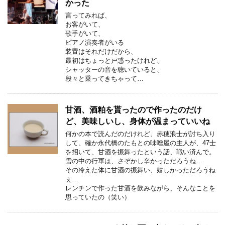
かった
言ってみれば、
お客がいて、
歌手がいて、
ピアノ演奏者がいる
装置はそれだけだから、
最初はちょっと戸惑ったけれど、
シャッターの音を聴いていると、
段々と乗ってきちゃって…
甘酒、酒粕を貰ったので作ったのだけ
ど、美味しいし、身体が温まっていいね
何かの本で読んだのだけれど、赤穂浪士が討ち入り
して、確か永代橋のたもとの味噌屋の主人が、47士
を招いて、甘酒を振舞ったという話、戦い済んで。
雪の中の行軍は、さぞかし辛かっただろうね…
その冷えた体に甘酒の振舞い、嬉しかっただろうね
ぇ…
レンチンで作った甘酒を飲みながら、そんなことを
思っていたの（笑い）