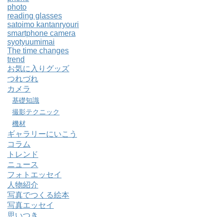
photo
reading glasses
satoimo kantanryouri
smartphone camera
syotyuumimai
The time changes
trend
お気に入りグッズ
つれづれ
カメラ
基礎知識
撮影テクニック
機材
ギャラリーにいこう
コラム
トレンド
ニュース
フォトエッセイ
人物紹介
写真でつくる絵本
写真エッセイ
思いつき