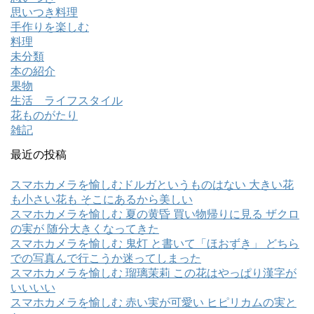
思いつき料理
手作りを楽しむ
料理
未分類
本の紹介
果物
生活 ライフスタイル
花ものがたり
雑記
最近の投稿
スマホカメラを愉しむドルガというものはない 大きい花
も小さい花も そこにあるから美しい
スマホカメラを愉しむ 夏の黄昏 買い物帰りに見る ザクロ
の実が 随分大きくなってきた
スマホカメラを愉しむ 鬼灯 と書いて「ほおずき」 どちら
での写真んで行こうか迷ってしまった
スマホカメラを愉しむ 瑠璃茉莉 この花はやっぱり漢字が
いいいい
スマホカメラを愉しむ 赤い実が可愛い ヒピリカムの実と