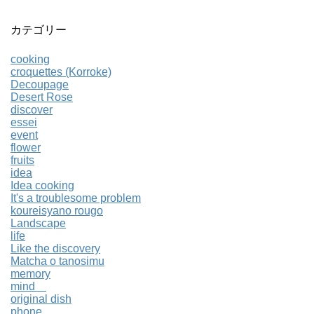
カテゴリー
cooking
croquettes (Korroke)
Decoupage
Desert Rose
discover
essei
event
flower
fruits
idea
Idea cooking
It's a troublesome problem
koureisyano rougo
Landscape
life
Like the discovery
Matcha o tanosimu
memory
mind
original dish
phone