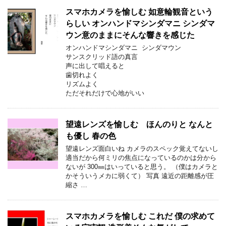
スマホカメラを愉しむ 如意輪観音という
らしい オンハンドマシンダマニ シンダマ
ウン意のままにそんな響きを感じた
オンハンドマシンダマニ シンダマウン
サンスクリッド語の真言
声に出して唱えると
歯切れよく
リズムよく
ただそれだけで心地がいい
望遠レンズを愉しむ ほんのりと なんと
も優し 春の色
望遠レンズ面白いね カメラのスペック覚えてないし
適当だから何ミリの焦点になっているのかは分から
ないが 300㎜はいっていると思う。 （僕はカメラと
かそういうメカに弱くて） 写真 遠近の距離感が圧
縮さ …
スマホカメラを愉しむ これだ 僕の求めて