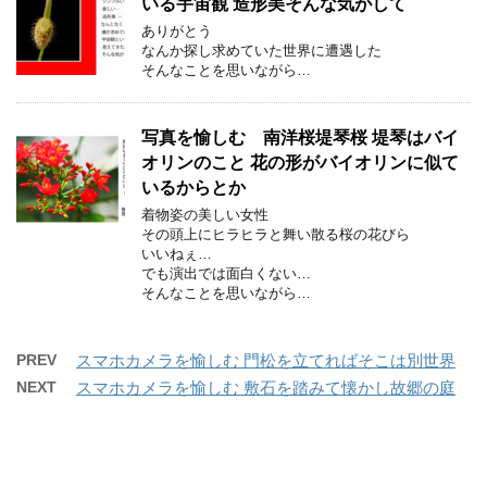
いる宇宙観 造形美そんな気がして
ありがとう
なんか探し求めていた世界に遭遇した
そんなことを思いながら…
写真を愉しむ 南洋桜堤琴桜 堤琴はバイ
オリンのこと 花の形がバイオリンに似て
いるからとか
着物姿の美しい女性
その頭上にヒラヒラと舞い散る桜の花びら
いいねぇ…
でも演出では面白くない…
そんなことを思いながら…
PREV
スマホカメラを愉しむ 門松を立てればそこは別世界
NEXT
スマホカメラを愉しむ 敷石を踏みて懐かし故郷の庭