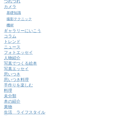
つれづれ
カメラ
基礎知識
撮影テクニック
機材
ギャラリーにいこう
コラム
トレンド
ニュース
フォトエッセイ
人物紹介
写真でつくる絵本
写真エッセイ
思いつき
思いつき料理
手作りを楽しむ
料理
未分類
本の紹介
果物
生活 ライフスタイル