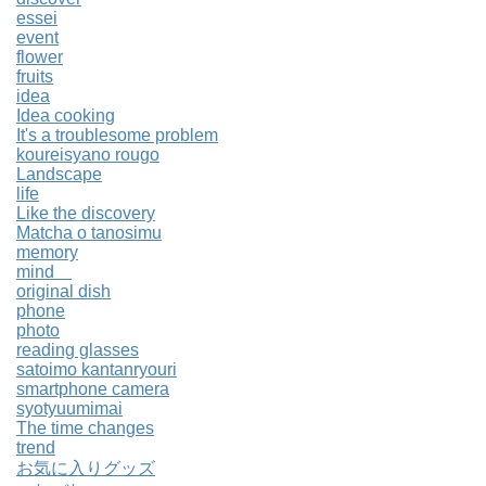
essei
event
flower
fruits
idea
Idea cooking
It's a troublesome problem
koureisyano rougo
Landscape
life
Like the discovery
Matcha o tanosimu
memory
mind
original dish
phone
photo
reading glasses
satoimo kantanryouri
smartphone camera
syotyuumimai
The time changes
trend
お気に入りグッズ