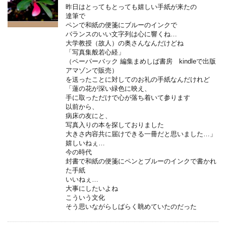
昨日はとってもとっても嬉しい手紙が来たの
達筆で
ペンで和紙の便箋にブルーのインクで
バランスのいい文字列は心に響くね…
大学教授（故人）の奥さんなんだけどね
「写真集般若心経」
（ペーパーバック 編集まめしば書房 kindleで出版
アマゾンで販売）
を送ったことに対してのお礼の手紙なんだけれど
「蓮の花が深い緑色に映え、
手に取っただけで心が落ち着いて参ります
以前から、
病床の友にと、
写真入りの本を探しておりました
大きさ内容共に届けできる一冊だと思いました…」
嬉しいねぇ…
今の時代
封書で和紙の便箋にペンとブルーのインクで書かれ
た手紙
いいねぇ…
大事にしたいよね
こういう文化
そう思いながらしばらく眺めていたのだった