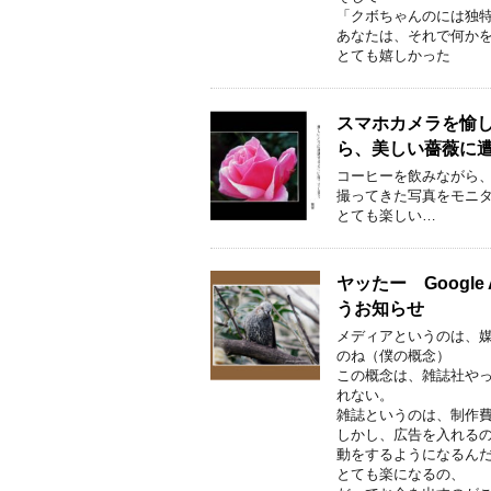
「クボちゃんのには独
あなたは、それで何か
とても嬉しかった
スマホカメラを愉し
ら、美しい薔薇に遭
コーヒーを飲みながら
撮ってきた写真をモニ
とても楽しい…
ヤッたー Googl
うお知らせ
メディアというのは、
のね（僕の概念）
この概念は、雑誌社や
れない。
雑誌というのは、制作
しかし、広告を入れる
動をするようになるん
とても楽になるの、