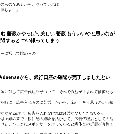
特のものがあるから、やっていれば
を掴むよ…」
む 薔薇かやっぱり美しい 薔薇 もういいやと思いなが
遇すると つい撮ってしまう
、
ターに写して眺めるの
e Adsenseから、銀行口座の確認が完了しましたとい
媒体に対して広告代理店がついて、それで収益が生まれて価値だも
った時に、広告入れるのに苦労したから、余計、そう思うのかも知
費がかかるので、広告を入れなければ経営がなりたたないの。
のは至難の業で、後にその経験を活かして、広告代理店としての活
だけど、バックにスポンサーを持っていると媒体との折衝が有利で