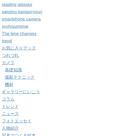
reading glasses
satoimo kantanryouri
smartphone camera
syotyuumimai
The time changes
trend
お気に入りグッズ
つれづれ
カメラ
基礎知識
撮影テクニック
機材
ギャラリーにいこう
コラム
トレンド
ニュース
フォトエッセイ
人物紹介
写真でつくる絵本