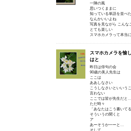
一陣の風
思いつくままに
知っている単語を並べ
なんかいいよね
写真を見ながら こんな
とても楽しい
スマホカメラって本当
スマホカメラを愉し
はと
昨日は俳句の会
90歳の美人先生は
ここは
ああしなさい
こうしなさいといいう
言わない
ここでは皆が先生だと
ただ時々
「あなたはこう書いて
そういうの聞くと
ア
あーそうか━ーと…
そして