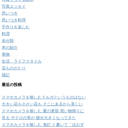
写真エッセイ
思いつき
思いつき料理
手作りを楽しむ
料理
未分類
本の紹介
果物
生活 ライフスタイル
花ものがたり
雑記
最近の投稿
スマホカメラを愉しむドルガというものはない
大きい花も小さい花も そこにあるから美しい
スマホカメラを愉しむ 夏の黄昏 買い物帰りに
見る ザクロの実が 随分大きくなってきた
スマホカメラを愉しむ 鬼灯 と書いて「ほおず