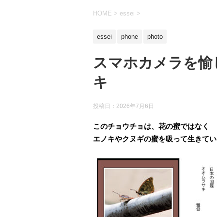
HOME
>
essei
>
essei
phone
photo
スマホカメラを愉
キ
投稿日：
2026年7月6日
このチョウチョは、花の蜜ではなく
エノキやクヌギの蜜を吸って生きてい