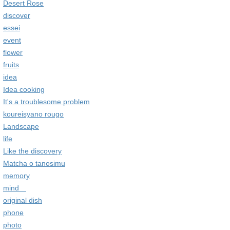
Desert Rose
discover
essei
event
flower
fruits
idea
Idea cooking
It's a troublesome problem
koureisyano rougo
Landscape
life
Like the discovery
Matcha o tanosimu
memory
mind
original dish
phone
photo