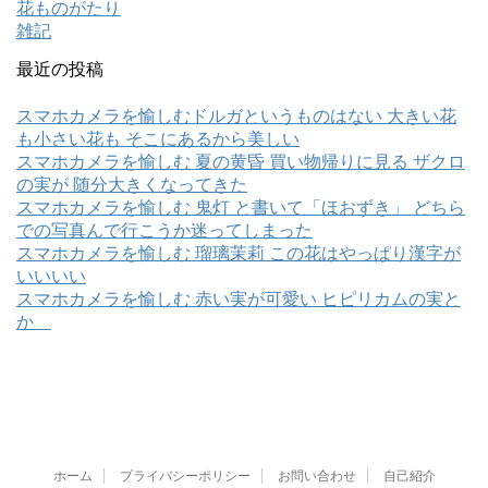
花ものがたり
雑記
最近の投稿
スマホカメラを愉しむドルガというものはない 大きい花
も小さい花も そこにあるから美しい
スマホカメラを愉しむ 夏の黄昏 買い物帰りに見る ザクロ
の実が 随分大きくなってきた
スマホカメラを愉しむ 鬼灯 と書いて「ほおずき」 どちら
での写真んで行こうか迷ってしまった
スマホカメラを愉しむ 瑠璃茉莉 この花はやっぱり漢字が
いいいい
スマホカメラを愉しむ 赤い実が可愛い ヒピリカムの実と
か
ホーム
プライバシーポリシー
お問い合わせ
自己紹介