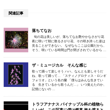
関連記事
落ちてなお
旬の花は美しいが、落ちてなお艶やかなさがり花
夜に咲いて朝に散るさがり花、その咲き誇った姿は
見ることができない。 なぜならここは公園だから、
そう、咲いている時間は門が閉ざされているから …
ザ・ミュージカル そんな感じ
歌って踊って楽しそう ハハ、なんとも楽しそうだ
ね、歌って踊って… 「スティノグロティス・ロンギ
フォリオ」という名の蘭 「僕らはみんな生きてい
る 生きているから歌うんだ…」 いつ覚えたのか、
記憶にないの …
トラフアナナス パイナップル科の植物ら
しいが、この写真に僕は鑑真 海を渡ると