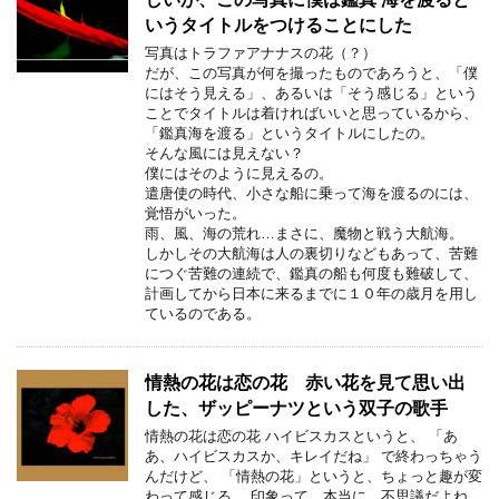
いうタイトルをつけることにした
写真はトラファアナナスの花（？）
だが、この写真が何を撮ったものであろうと、「僕
にはそう見える」、あるいは「そう感じる」という
ことでタイトルは着ければいいと思っているから、
「鑑真海を渡る」というタイトルにしたの。
そんな風には見えない？
僕にはそのように見えるの。
遣唐使の時代、小さな船に乗って海を渡るのには、
覚悟がいった。
雨、風、海の荒れ…まさに、魔物と戦う大航海。
しかしその大航海は人の裏切りなどもあって、苦難
につぐ苦難の連続で、鑑真の船も何度も難破して、
計画してから日本に来るまでに１０年の歳月を用し
ているのである。
情熱の花は恋の花 赤い花を見て思い出
した、ザッピーナツという双子の歌手
情熱の花は恋の花 ハイビスカスというと、 「あ
あ、ハイビスカスか、キレイだね」 で終わっちゃう
んだけど、 「情熱の花」というと、ちょっと趣が変
わって感じる。 印象って、本当に、不思議だよね…