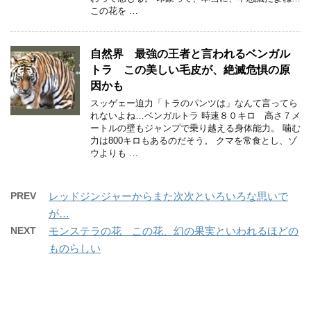
この花を …
自然界 最強の王者と言われるベンガル
トラ この美しい毛皮が、絶滅危惧の原
因かも
スッゲェー迫力「トラのパンツは」なんて言ってら
れないよね…ベンガルトラ 時速８０キロ 高さ７メ
ートルの壁もジャンプで乗り越える身体能力。 噛む
力は800キロもあるのだそう。 クマを常食とし、ゾ
ウよりも …
PREV
レッドジンジャーからまた次次といろいろな思いで
が…
NEXT
モンステラの花 この花、幻の果実といわれるほどの
ものらしい