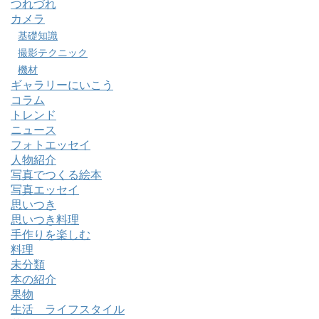
つれづれ
カメラ
基礎知識
撮影テクニック
機材
ギャラリーにいこう
コラム
トレンド
ニュース
フォトエッセイ
人物紹介
写真でつくる絵本
写真エッセイ
思いつき
思いつき料理
手作りを楽しむ
料理
未分類
本の紹介
果物
生活 ライフスタイル