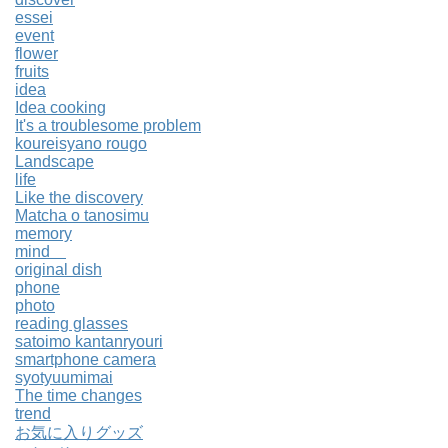
essei
event
flower
fruits
idea
Idea cooking
It's a troublesome problem
koureisyano rougo
Landscape
life
Like the discovery
Matcha o tanosimu
memory
mind
original dish
phone
photo
reading glasses
satoimo kantanryouri
smartphone camera
syotyuumimai
The time changes
trend
お気に入りグッズ