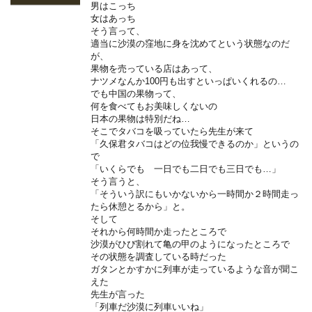
男はこっち
女はあっち
そう言って、
適当に沙漠の窪地に身を沈めてという状態なのだ
が、
果物を売っている店はあって、
ナツメなんか100円も出すといっぱいくれるの…
でも中国の果物って、
何を食べてもお美味しくないの
日本の果物は特別だね…
そこでタバコを吸っていたら先生が来て
「久保君タバコはどの位我慢できるのか」というの
で
「いくらでも 一日でも二日でも三日でも…」
そう言うと、
「そういう訳にもいかないから一時間か２時間走っ
たら休憩とるから」と。
そして
それから何時間か走ったところで
沙漠がひび割れて亀の甲のようになったところで
その状態を調査している時だった
ガタンとかすかに列車が走っているような音が聞こ
えた
先生が言った
「列車だ沙漠に列車いいね」