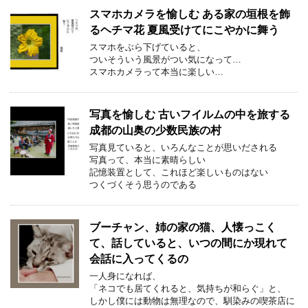
スマホカメラを愉しむ ある家の垣根を飾
るヘチマ花 夏風受けてにこやかに舞う
スマホをぶら下げていると、
ついそういう風景がつい気になって…
スマホカメラって本当に楽しい…
写真を愉しむ 古いフイルムの中を旅する
成都の山奥の少数民族の村
写真見ていると、いろんなことが思いだされる
写真って、本当に素晴らしい
記憶装置として、これほど楽しいものはない
つくづくそう思うのである
ブーチャン、姉の家の猫、人懐っこく
て、話していると、いつの間にか現れて
会話に入ってくるの
一人身になれば、
「ネコでも居てくれると、気持ちが和らぐ」と、
しかし僕には動物は無理なので、馴染みの喫茶店に