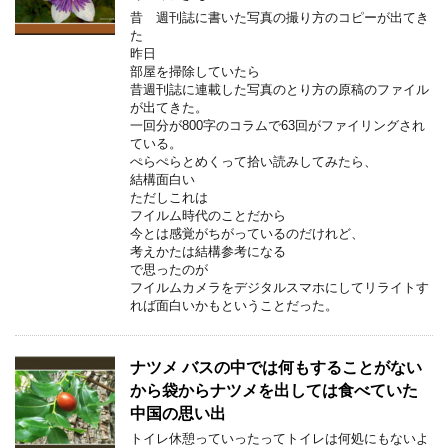
昔 週刊誌に書いた写真の撮り方のコピーが出てき
た
昨日
部屋を掃除していたら
昔週刊誌に連載した写真のとり方の原稿のファイル
が出てきた。
一回分が800字のコラムで63回がファイリングされ
ている。
ぺらぺらとめくって拾い読みしてみたら、
結構面白い
ただしこれは
フイルム時代のことだから
今とは感覚がちがっているのだけれど、
考えかたは結構参考になる
で思ったのが
フイルムカメラをデジタルスマホにしてリライトす
れば面白いかもということだった。
ナツメ バスの中では何もすることがない
から袋からナツメを出しては食べていた
中国の思い出
トイレ休憩っていったってトイレは何処にもないよ