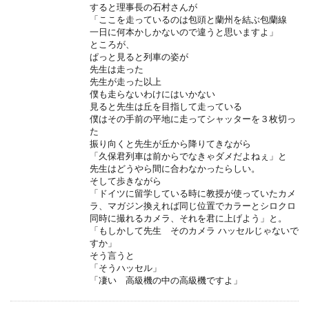
すると理事長の石村さんが
「ここを走っているのは包頭と蘭州を結ぶ包蘭線
一日に何本かしかないので違うと思いますよ」
ところが、
ぱっと見ると列車の姿が
先生は走った
先生が走った以上
僕も走らないわけにはいかない
見ると先生は丘を目指して走っている
僕はその手前の平地に走ってシャッターを３枚切っ
た
振り向くと先生が丘から降りてきながら
「久保君列車は前からでなきゃダメだよねぇ」と
先生はどうやら間に合わなかったらしい。
そして歩きながら
「ドイツに留学している時に教授が使っていたカメ
ラ、マガジン換えれば同じ位置でカラーとシロクロ
同時に撮れるカメラ、それを君に上げよう」と。
「もしかして先生 そのカメラ ハッセルじゃないで
すか」
そう言うと
「そうハッセル」
「凄い 高級機の中の高級機ですよ」