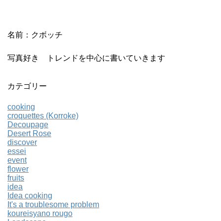
名前：クボッチ
写真好き トレンドを中心に書いていきます
カテゴリー
cooking
croquettes (Korroke)
Decoupage
Desert Rose
discover
essei
event
flower
fruits
idea
Idea cooking
It's a troublesome problem
koureisyano rougo