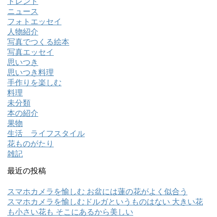
トレンド
ニュース
フォトエッセイ
人物紹介
写真でつくる絵本
写真エッセイ
思いつき
思いつき料理
手作りを楽しむ
料理
未分類
本の紹介
果物
生活 ライフスタイル
花ものがたり
雑記
最近の投稿
スマホカメラを愉しむ お盆には蓮の花がよく似合う
スマホカメラを愉しむドルガというものはない 大きい花
も小さい花も そこにあるから美しい