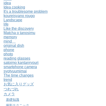
idea
Idea cooking
It's a troublesome problem
koureisyano rougo
Landscape
life
Like the discovery
Matcha o tanosimu
memory
mind
original dish
phone
photo
reading glasses
satoimo kantanryouri
smartphone camera
syotyuumimai
The time changes
trend
お気に入りグッズ
つれづれ
カメラ
基礎知識
撮影テクニック