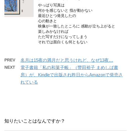
やっぱり写真は
何かを感じないと 指が動かない
最近ひとつ発見したの
心の動きと
映像が一致したところに 感動が立ち上がると
楽しみかなければ
ただ写すだけになってしまう
それでは面白くも何ともない
PREV
名月は15夜の満月だと思うけれど、なぜ13夜…
NEXT
電子書籍「私の和菓子帳」（豐田裕子 まめしば書
房）が、Kindleで出版され昨日からAmazonで発売さ
れている
知りたいことはなんですか？