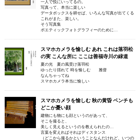
一人で悦にいってるの。
写真って、本当に楽しい
データボックスを耕せば、いろんな写真が出てくる
これがまた、楽しい。
そう写真集
ポエティックフォトグラフィーのために…
スマホカメラを愉しむ あれ これは落羽松
の実 こんな所に ここは善福寺川の緑道
夏の光 夏の風受け落羽松
ゆったり揺れて 時を愉しむ 雅督
なんちゃってね
スマホカメラ本当に愉しい
スマホカメラを愉しむ 秋の黄昏 ベンチも
どこか憂い顔
建物にも物にも顔というのがあって、
そこを撮ると、
美しく見えるというのを教えられたの…
言葉を変えればそれはディスタンス
（どこから撮るかということなんだけれど、いつの