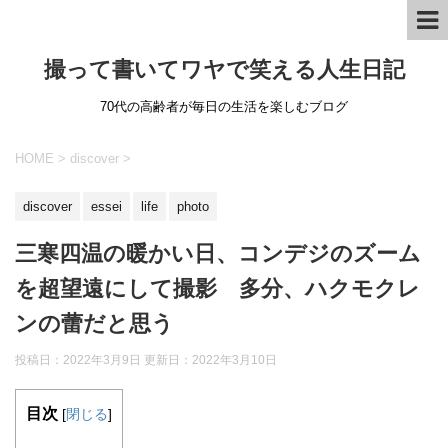
撮って書いてワヤで笑える人生日記
70代の高齢者が毎日の生活を楽しむブログ
HOME
>
discover
>
discover
essei
life
photo
三寒四温の暖かい日、コンデジのズーム
を超望遠にして撮影 多分、ハクモクレ
ンの蕾だと思う
投稿日：2022年3月9日 更新日：
2022年3月10日
目次
[
閉じる
]