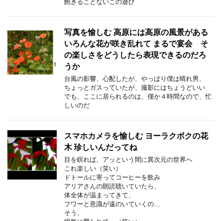
飽きることないこの遊び
写真を愉しむ 高原には高原の風景がある
いろんな花が咲き乱れて まるで宴会 そ
の楽しさをどうしたら表現できるのだろ
うか
台風の影響、心配したが、やっぱり僕は晴れ男、
ちょっとガスっていたが、撮影にはちょうどいい
でも、ここに居られるのは、僅か４時間なので、忙
しいのだ
スマホカメラを愉しむ ヨーラクボクの花
木 珍しいんだってね
目を瞑れば、アッという間に異次元の世界へ
これ楽しい（笑い）
ドトールに寄ってコーヒーを飲み
アリアさんの朗読聴いていたら、
体全体が温まってきて、
フワーと意識が遠のいていくの…
そう、