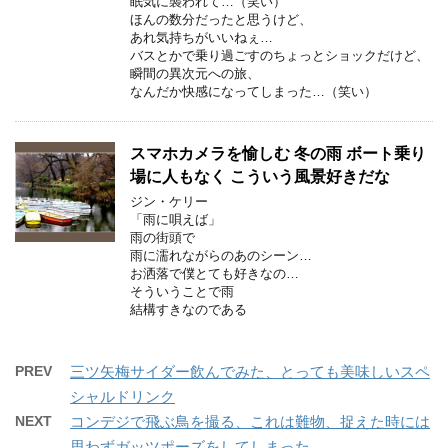
眠気に襲われて…（笑い）
ほんの数分だったと思うけど、
あれ気持ちがいいねぇ…
バスとかで乗り過ごすのちょっとショックだけど、
瞬間の異次元への旅、
なんだか快感になってしまった…（笑い）
スマホカメラを愉しむ 冬の雨 ボート乗り
場に人もなく こういう風景好きだな
ジン・ケリー
「雨に唄えば」
雨の街頭で
雨に濡れながらのあのシーン…
お洒落で僕とても好きなの…
そういうことで雨
結構すきなのである
PREV
三ツ矢梅サイダー飲んでみた、とっても美味しいスペ
シャルドリンク
NEXT
コンデジで飛ぶ鳥を撮る、これは難物、捉えた時には
思わずガッツポーズをしてしまった