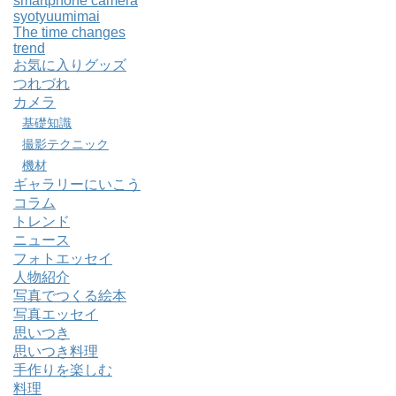
smartphone camera
syotyuumimai
The time changes
trend
お気に入りグッズ
つれづれ
カメラ
基礎知識
撮影テクニック
機材
ギャラリーにいこう
コラム
トレンド
ニュース
フォトエッセイ
人物紹介
写真でつくる絵本
写真エッセイ
思いつき
思いつき料理
手作りを楽しむ
料理