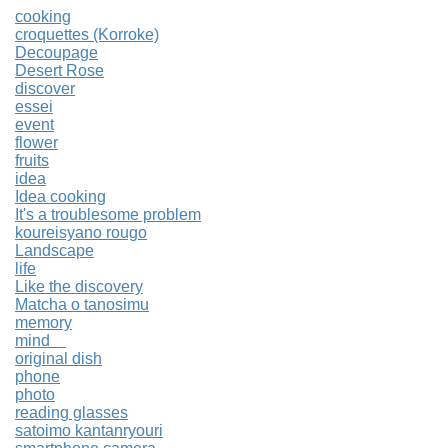
cooking
croquettes (Korroke)
Decoupage
Desert Rose
discover
essei
event
flower
fruits
idea
Idea cooking
It's a troublesome problem
koureisyano rougo
Landscape
life
Like the discovery
Matcha o tanosimu
memory
mind
original dish
phone
photo
reading glasses
satoimo kantanryouri